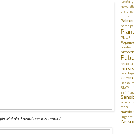
Nébéday
newslett
d'arbres
outils
Palmar
participa
Plan
PNUE
Popeng
rurales
protect
Rebo
récapitul
renfor
reportag
Commu
Ressour
RNCP
salinisa
Sensib
s
Sonatel
team 
transfo
urgence
épis Maltais Savard une fois terminé
l'asso