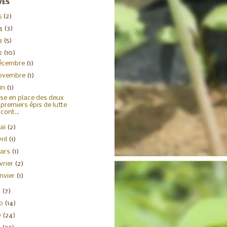
VES
5
(2)
4
(3)
3
(5)
2
(10)
écembre
(1)
ovembre
(1)
uin
(1)
se en place des deux
premiers épis de lutte
cont...
ai
(2)
ril
(1)
ars
(1)
évrier
(2)
anvier
(1)
1
(7)
20
(14)
9
(24)