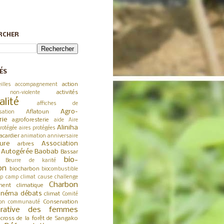
RCHER
ÉS
action
illes
accompagnement
activités
 non-violente
alité
affiches de
Agro-
Aflatoun
sation
rie
agroforesterie
aide
Aire
Aliniha
rotégée
aires protégées
acardier
animation
anniversaire
ture
Association
arbres
a Autogérée
Baobab
Bassar
bio-
Beurre de karité
on
biocharbon
biocombustible
p
camp climat
cause
challenge
Charbon
ent climatique
inéma débats
climat
Comité
Conservation
on
communauté
érative des femmes
cross de la forêt de Sangako