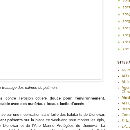
►
201
►
201
►
201
►
201
►
201
►
201
►
201
►
201
SITES 
1% P
AFD
Afri
e tressage des palmes de palmiers
Agen
Clim
Alin
s contre l’érosion côtière 
douce pour l’environnement
, 
APF
isable avec des matériaux locaux facile d’accès
.
Buro
Leur mise en place a été permise par une mobilisation sans faille des habitants de Dionewar. 
Com
ient présents
 sur la plage ce week-end pour monter les épis, 
Eiff
Dionewar et de l’Aire Marine Protégées de Dionewar. La 
EPL