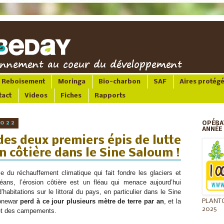
Reboisement
Moringa
Bio-charbon
SAF
Aires protég
tact
Videos
Fiches
Rapports
2022
OPÉRA
ANNÉE 
des deux premiers épis de lutte
on côtière dans le Sine Saloum !
 du réchauffement climatique qui fait fondre les glaciers et 
ns, l’érosion côtière est un fléau qui menace aujourd’hui 
habitations sur le littoral du pays, en particulier dans le Sine 
onewar 
perd à ce jour plusieurs mètre de terre par an
, et la 
PLANT
2025
et des campements. 