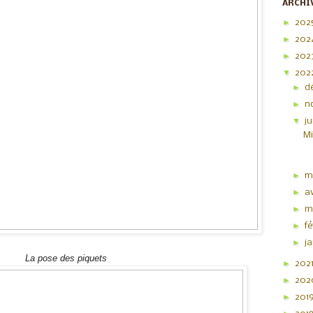
ARCHI
►
202
►
202
►
202
▼
202
►
d
►
n
▼
j
Mi
►
m
►
av
►
m
►
f
►
j
La pose des piquets
►
202
►
20
►
201