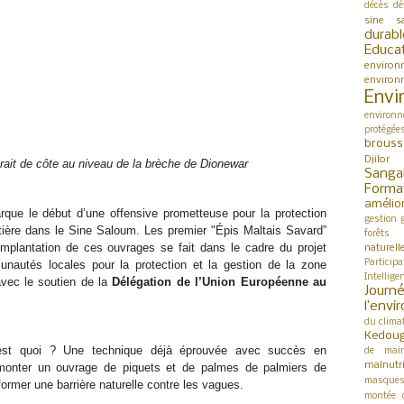
décès
dé
sine s
durabl
Educa
environ
environ
Envi
environn
protégée
brouss
Djilor
trait de côte au niveau de la brèche de Dionewar
Sanga
Forma
amélio
rque le début d’une offensive prometteuse pour la protection 
gestion
ôtière dans le Sine Saloum. Les premier "Épis Maltais Savard” 
forêts
implantation de ces ouvrages se fait dans le cadre du projet 
naturell
Participa
nautés locales pour la protection et la gestion de la zone 
Intellige
vec le soutien de la 
Délégation de l’Union Européenne au 
Jour
l’env
du clima
Kedou
est quoi ? Une technique déjà éprouvée avec succès en 
de mai
malnutri
onter un ouvrage de piquets et de palmes de palmiers de 
masque
former une barrière naturelle contre les vagues. 
montée 