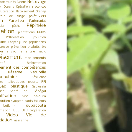
Nettoyage
Neem
 community
er
Océans
Opération 1 000 000
Opération Reboisement
Orange
Pain de singe
palétuviers
in
Pare-feu
Partenariat
Pépinière
tion
pêche
tation
PNDS
plantations
Pollinisation
pollution
uine
Poppenguine
populations
presse
prévention
produits bio
ion environnementale
radio
isement
reboisements
atif
Reforestation
cement des compétences
Réserve Naturelle
e
nautaire
Résilience
ces halieutiques
retraite
RFI
Sac plastique
Sadiosala
Santé
Sénégal
tion
Sel
ilisation
Sine Saloum
outien
sympathisants
tailleurs
Toubacouta
building
rmation
ULB
ULB coopération
Video
Vie de
ciation
vie marine