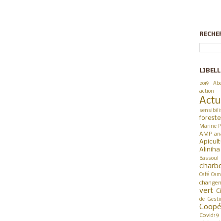
RECHE
LIBELL
2019
Abe
action
Actu
sensibili
foreste
Marine P
AMP
an
Apicul
Alinih
Bassoul
charb
Café
Cam
changem
vert
C
de Gesti
Coop
Covid19