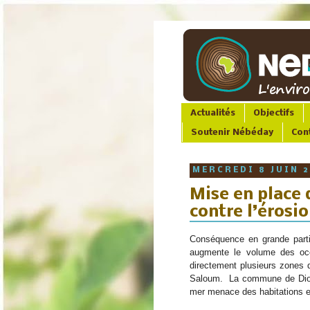
Actualités
Objectifs
Soutenir Nébéday
Con
MERCREDI 8 JUIN 
Mise en place 
contre l’érosi
Conséquence en grande partie
augmente le volume des océa
directement plusieurs zones d’
Saloum.  La commune de Di
mer menace des habitations 