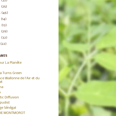
8
(32)
7
(25)
6
(46)
5
(14)
4
(13)
3
(29)
2
(32)
1
(22)
AMIS
our La Planète
ca Turns Green
ce Wallonne de l'Air et du
at
iha
G
tic Diffusion
pudist
age Sénégal
 DE MONTMOROT