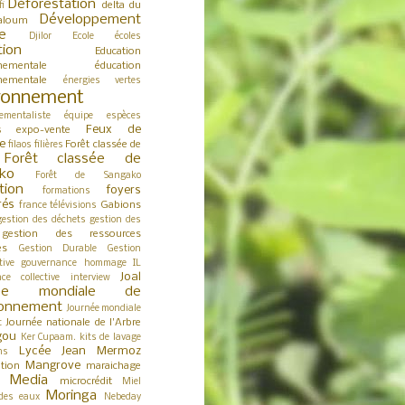
Déforestation
delta du
fi
Développement
aloum
e
Djilor
Ecole
écoles
tion
Education
nementale
éducation
nementale
énergies vertes
ronnement
ementaliste
équipe
espèces
Feux de
expo-vente
s
e
Forêt classée de
filaos
filières
Forêt classée de
ko
Forêt de Sangako
tion
foyers
formations
rés
Gabions
france télévisions
gestion des déchets
gestion des
gestion des ressources
es
Gestion Durable
Gestion
tive
gouvernance
hommage
IL
Joal
nce collective
interview
née mondiale de
ironnement
Journée mondiale
Journée nationale de l'Arbre
t
gou
Ker Cupaam.
kits de lavage
Lycée Jean Mermoz
ns
Mangrove
tion
maraichage
Media
microcrédit
s
Miel
Moringa
des eaux
Nebeday