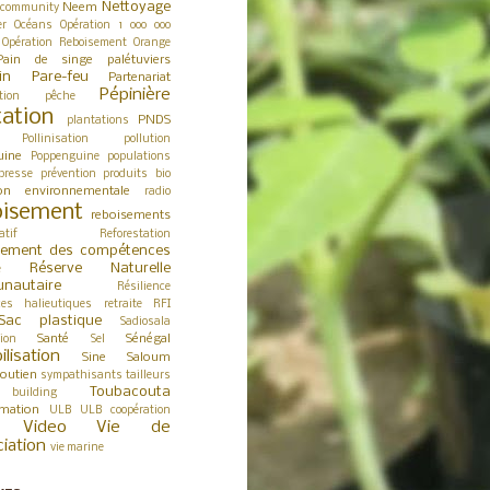
Nettoyage
Neem
 community
er
Océans
Opération 1 000 000
Opération Reboisement
Orange
Pain de singe
palétuviers
in
Pare-feu
Partenariat
Pépinière
tion
pêche
tation
PNDS
plantations
Pollinisation
pollution
uine
Poppenguine
populations
presse
prévention
produits bio
ion environnementale
radio
isement
reboisements
atif
Reforestation
cement des compétences
Réserve Naturelle
e
nautaire
Résilience
ces halieutiques
retraite
RFI
Sac plastique
Sadiosala
Santé
Sénégal
tion
Sel
ilisation
Sine Saloum
outien
sympathisants
tailleurs
Toubacouta
building
rmation
ULB
ULB coopération
Video
Vie de
ciation
vie marine