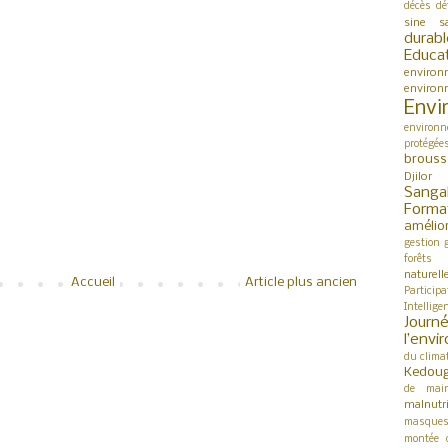
décès
dé
sine s
durabl
Educa
environ
environ
Envi
environn
protégée
brouss
Djilor
Sanga
Forma
amélio
gestion
forêts
naturell
Accueil
Article plus ancien
Participa
Intellige
Jour
l’env
du clima
Kedou
de mai
malnutri
masque
montée 