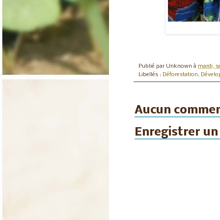
Publié par
Unknown
à
mardi, s
Libellés :
Déforestation
,
Dévelo
Aucun commen
Enregistrer u