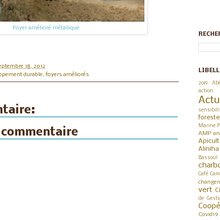
Foyer amélioré métallique
RECHE
eptembre 18, 2012
LIBELL
ppement durable
,
foyers améliorés
2019
Abe
action
Actu
taire:
sensibili
foreste
Marine P
n commentaire
AMP
an
Apicul
Alinih
Bassoul
charb
Café
Cam
changem
vert
C
de Gesti
Coop
Covid19