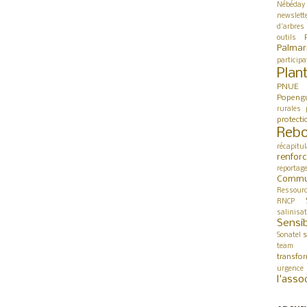
Nébéday
newslett
d'arbres
outils
Palmar
participa
Plan
PNUE
Popeng
rurales
protect
Rebo
récapitul
renfor
reportag
Commu
Ressour
RNCP
salinisa
Sensib
s
Sonatel
team 
transfo
urgence
l'asso