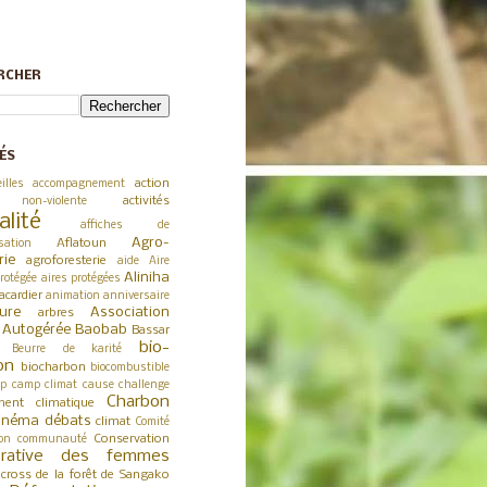
RCHER
ÉS
action
illes
accompagnement
activités
 non-violente
alité
affiches de
Agro-
Aflatoun
sation
rie
agroforesterie
aide
Aire
Aliniha
rotégée
aires protégées
acardier
animation
anniversaire
ture
Association
arbres
a Autogérée
Baobab
Bassar
bio-
Beurre de karité
on
biocharbon
biocombustible
p
camp climat
cause
challenge
Charbon
ent climatique
inéma débats
climat
Comité
Conservation
on
communauté
érative des femmes
cross de la forêt de Sangako