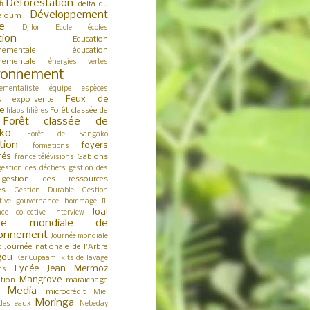
Déforestation
delta du
fi
Développement
aloum
e
Djilor
Ecole
écoles
tion
Education
nementale
éducation
nementale
énergies vertes
ronnement
ementaliste
équipe
espèces
Feux de
expo-vente
s
e
Forêt classée de
filaos
filières
Forêt classée de
ko
Forêt de Sangako
tion
foyers
formations
rés
Gabions
france télévisions
gestion des déchets
gestion des
gestion des ressources
es
Gestion Durable
Gestion
tive
gouvernance
hommage
IL
Joal
nce collective
interview
née mondiale de
ironnement
Journée mondiale
Journée nationale de l'Arbre
t
gou
Ker Cupaam.
kits de lavage
Lycée Jean Mermoz
ns
Mangrove
tion
maraichage
Media
microcrédit
s
Miel
Moringa
des eaux
Nebeday