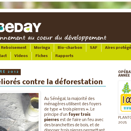
Reboisement
Moringa
Bio-charbon
SAF
Aires protég
tact
Videos
Fiches
Rapports
RE 2012
OPÉRA
ANNÉE 
liorés contre la déforestation
Au Sénégal, la majorité des
ménagères utilisent des foyers
de type « trois pierres ». Le
principe d’un
foyer trois
PLANT
pierres
est de faire un feu avec
2025
des branchettes de bois, et de
disposer trois pierres permettant