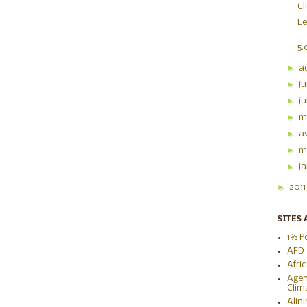
Cl
Le
5.
►
a
►
ju
►
j
►
m
►
av
►
m
►
j
►
201
SITES 
1% P
AFD
Afri
Agen
Clim
Alin