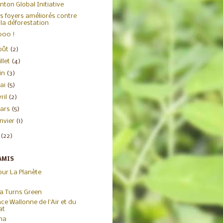
inton Global Initiative
s foyers améliorés contre
la déforestation
000 !
oût
(2)
illet
(4)
uin
(3)
ai
(5)
ril
(2)
ars
(5)
anvier
(1)
1
(22)
AMIS
our La Planète
ca Turns Green
ce Wallonne de l'Air et du
at
iha