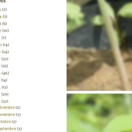
VES
5
(2)
4
(3)
3
(5)
2
(10)
1
(7)
20
(14)
9
(24)
8
(32)
7
(25)
6
(46)
5
(14)
4
(13)
3
(29)
2
(32)
écembre
(2)
ovembre
(3)
ctobre
(2)
eptembre
(3)