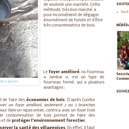
SOUTEN
de soutenir une marmite. Cette
méthode, très bon marché, a
Sout
pour inconvénient de dégager
énormément de fumée et d’être
très consommatrice de bois.
NÉBÉD
Le
foyer amélioré
, ou fourneau
Inscri
« Jambar », est un type de
Commun
nel 3 pierres
fourneau fermé, qui a plusieurs
avantages :
SUIVE
d de faire des
économies de bois
. D’après Cumba
avec un foyer amélioré, seulement 2 ou 3 branches
pour faire un repas entier, contre 6 avec un foyer trois
le consommation de bois permet de faire des
s et de
protéger l’environnement forestier
,
server la santé des villageoises
. En effet, il faut