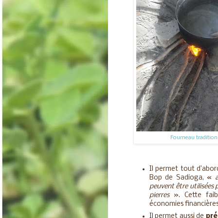
Fourneau tradition
Il permet tout d’abor
Bop de Sadioga, «
peuvent être utilisées 
pierres
». Cette faib
économies financière
Il permet aussi de
pré