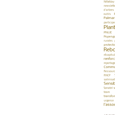
Nébéday
newslett
d'arbres
outils
Palmar
participa
Plan
PNUE
Popeng
rurales
protect
Rebo
récapitul
renfor
reportag
Commu
Ressour
RNCP
salinisa
Sensib
s
Sonatel
team 
transfo
urgence
l'asso