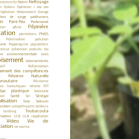
Nettoyage
Neem
 community
er
Océans
Opération 1 000 000
Opération Reboisement
Orange
Pain de singe
palétuviers
in
Pare-feu
Partenariat
Pépinière
tion
pêche
tation
PNDS
plantations
Pollinisation
pollution
uine
Poppenguine
populations
presse
prévention
produits bio
ion environnementale
radio
isement
reboisements
atif
Reforestation
cement des compétences
Réserve Naturelle
e
nautaire
Résilience
ces halieutiques
retraite
RFI
Sac plastique
Sadiosala
Santé
Sénégal
tion
Sel
ilisation
Sine Saloum
outien
sympathisants
tailleurs
Toubacouta
building
rmation
ULB
ULB coopération
Video
Vie de
ciation
vie marine