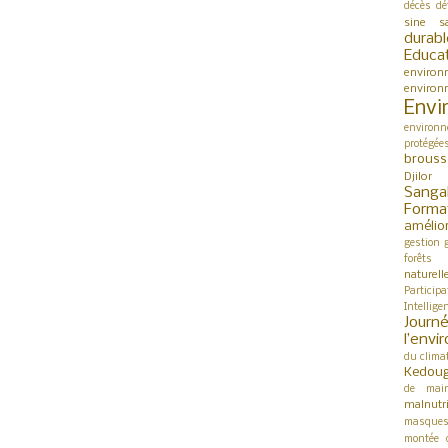
décès
dé
sine s
durabl
Educa
environ
environ
Envi
environn
protégée
brouss
Djilor
Sanga
Forma
amélio
gestion
forêts
naturell
Participa
Intellige
Jour
l’env
du clima
Kedou
de mai
malnutri
masque
montée 