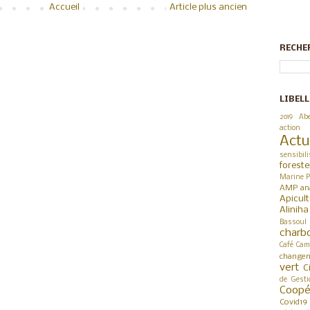
Accueil
Article plus ancien
RECHE
LIBELL
2019
Abe
action
Actu
sensibili
foreste
Marine P
AMP
an
Apicul
Alinih
Bassoul
charb
Café
Cam
changem
vert
C
de Gesti
Coop
Covid19