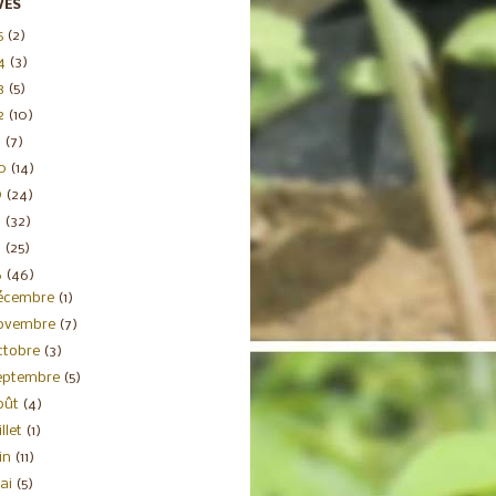
VES
5
(2)
4
(3)
3
(5)
2
(10)
1
(7)
20
(14)
9
(24)
8
(32)
7
(25)
6
(46)
écembre
(1)
ovembre
(7)
ctobre
(3)
eptembre
(5)
oût
(4)
illet
(1)
uin
(11)
ai
(5)