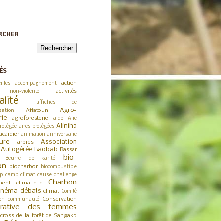
RCHER
ÉS
action
illes
accompagnement
activités
 non-violente
alité
affiches de
Agro-
Aflatoun
sation
rie
agroforesterie
aide
Aire
Aliniha
rotégée
aires protégées
acardier
animation
anniversaire
ture
Association
arbres
a Autogérée
Baobab
Bassar
bio-
Beurre de karité
on
biocharbon
biocombustible
p
camp climat
cause
challenge
Charbon
ent climatique
inéma débats
climat
Comité
Conservation
on
communauté
érative des femmes
cross de la forêt de Sangako