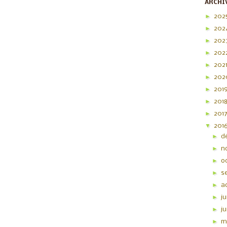
ARCHI
►
202
►
202
►
202
►
202
►
202
►
20
►
201
►
201
►
201
▼
201
►
d
►
n
►
o
►
s
►
a
►
ju
►
j
►
m