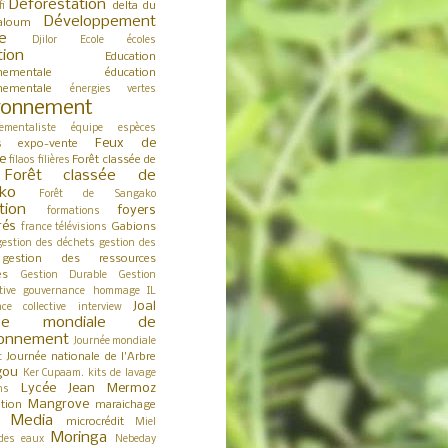
Déforestation
delta du
fi
Développement
aloum
e
Djilor
Ecole
écoles
tion
Education
nementale
éducation
nementale
énergies vertes
ronnement
ementaliste
équipe
espèces
Feux de
expo-vente
s
e
Forêt classée de
filaos
filières
Forêt classée de
ko
Forêt de Sangako
tion
foyers
formations
rés
Gabions
france télévisions
gestion des déchets
gestion des
gestion des ressources
es
Gestion Durable
Gestion
tive
gouvernance
hommage
IL
Joal
nce collective
interview
née mondiale de
ironnement
Journée mondiale
Journée nationale de l'Arbre
t
gou
Ker Cupaam.
kits de lavage
Lycée Jean Mermoz
ns
Mangrove
tion
maraichage
Media
microcrédit
s
Miel
Moringa
des eaux
Nebeday