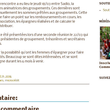
SOUTEN
rencontre a eu lieu le jeudi 18/03 entre Sadio, la
s animatrices des groupements. Ces dernières sont
Sout
suellement les sommes prêtées aux groupements. Cette
de faire un point sur les remboursements en cours, les
sociation, les épargnes réalisées et de calculer le
NÉBÉD
stribuer.
e été présentées lors d'une seconde réunion le 22/03 qui
 présidentes de groupement, trésorières et secrétaires
s.
 la possibilité qu'ont les femmes d'épargner pour faire
ltés. Beaucoup se sont dites intéressées, et se sont
e durant les 6 mois à venir.
Inscri
Commun
l 15, 2016
SUIVE
mes
,
microcrédit
taire:
n commentaire