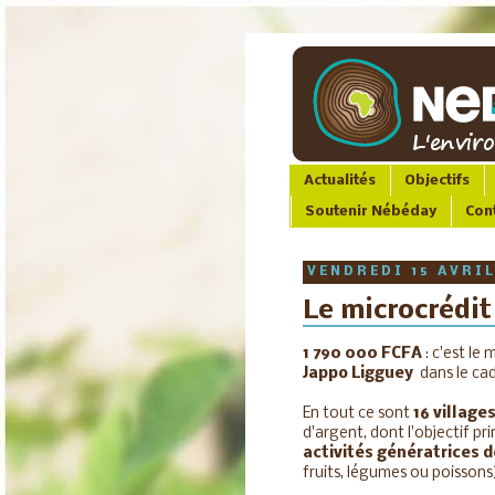
Actualités
Objectifs
Soutenir Nébéday
Con
VENDREDI 15 AVRIL
Le microcrédi
1 790 000 FCFA
: c'est le
Jappo Ligguey
dans le ca
En tout ce sont
16 village
d'argent, dont l'objectif p
activités génératrices 
fruits, légumes ou poissons