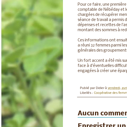
Pour ce faire, une première 
comptable de Nébéday et le
chargées de récupérer men
séance de travail a permis 
dépenses et recettes de l'as
montant des sommes à redi
Ces informations ont ensuit
a réuni 32 femmes parmi les
générales des groupement
Un fort accent a été mis sur
face à d'éventuelles difficu
engagées à créer une épargn
Publié par
Didier
à
vendredi, avri
Libellés :
Coopérative des fem
Aucun commen
Enregistrer u