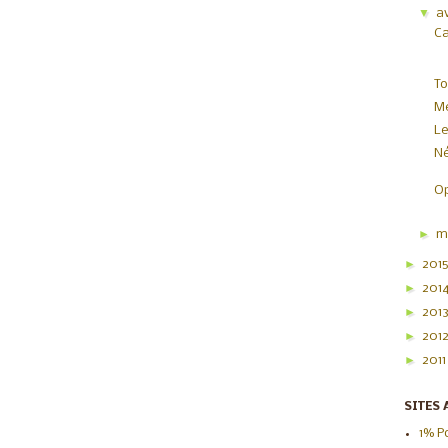
▼
av
C
To
Me
Le
Né
Op
►
m
►
201
►
201
►
201
►
201
►
201
SITES 
1% P