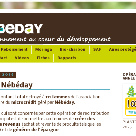
Reboisement
Moringa
Bio-charbon
SAF
Aires protég
tact
Videos
Fiches
Rapports
 2016
OPÉRA
ANNÉE 
t Nébéday
 montant total octroyé à
111 femmes
de l'association
dre du
microcrédit
géré par
Nébéday
.
s
qui sont concernés par cette opération de redistribution
rincipal est de permettre aux femmes de
créer des
PLANT
de revenus
(achat et revente de produits tels que les
2025
) et de
générer de l'épargne
.