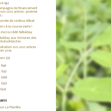
ril
(6)
ampagne de financement
100 000 arbres : premier
j...
urnée de cinéma débat
rci à la course verte !
 microcrédit Nébéday
béday aux Victoires des
Autodidactes
ération 100 000 arbres
en 2016
ars
(3)
5
(14)
4
(13)
3
(29)
2
(32)
1
(22)
AMIS
our La Planète