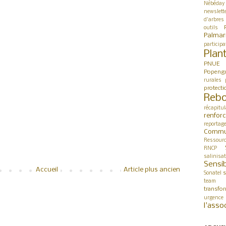
Nébéday
newslett
d'arbres
outils
Palmar
participa
Plan
PNUE
Popeng
rurales
protect
Rebo
récapitul
renfor
reportag
Commu
Ressour
RNCP
salinisa
Sensib
Accueil
Article plus ancien
s
Sonatel
team 
transfo
urgence
l'asso