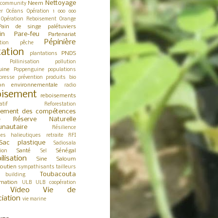
Nettoyage
Neem
 community
er
Océans
Opération 1 000 000
Opération Reboisement
Orange
Pain de singe
palétuviers
in
Pare-feu
Partenariat
Pépinière
tion
pêche
tation
PNDS
plantations
Pollinisation
pollution
uine
Poppenguine
populations
presse
prévention
produits bio
ion environnementale
radio
isement
reboisements
atif
Reforestation
cement des compétences
Réserve Naturelle
e
nautaire
Résilience
ces halieutiques
retraite
RFI
Sac plastique
Sadiosala
Santé
Sénégal
tion
Sel
ilisation
Sine Saloum
outien
sympathisants
tailleurs
Toubacouta
building
rmation
ULB
ULB coopération
Video
Vie de
ciation
vie marine