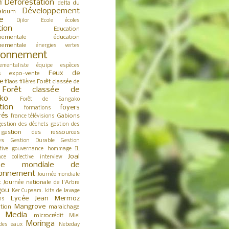
Déforestation
delta du
fi
Développement
aloum
e
Djilor
Ecole
écoles
tion
Education
nementale
éducation
nementale
énergies vertes
ronnement
ementaliste
équipe
espèces
Feux de
expo-vente
s
e
Forêt classée de
filaos
filières
Forêt classée de
ko
Forêt de Sangako
tion
foyers
formations
rés
Gabions
france télévisions
gestion des déchets
gestion des
gestion des ressources
es
Gestion Durable
Gestion
tive
gouvernance
hommage
IL
Joal
nce collective
interview
née mondiale de
ironnement
Journée mondiale
Journée nationale de l'Arbre
t
gou
Ker Cupaam.
kits de lavage
Lycée Jean Mermoz
ns
Mangrove
tion
maraichage
Media
microcrédit
s
Miel
Moringa
des eaux
Nebeday