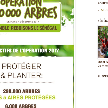
SOUTEN
Sout
NÉBÉD
Inscri
Commun
SUIVE