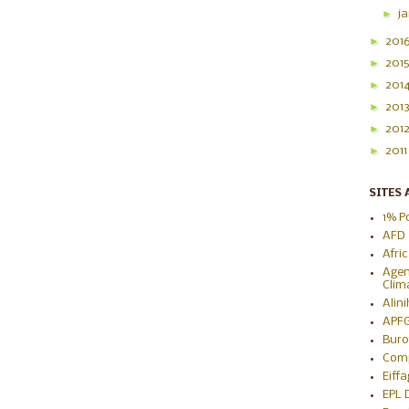
►
j
►
201
►
201
►
201
►
201
►
201
►
201
SITES 
1% P
AFD
Afri
Agen
Clim
Alin
APF
Buro
Com
Eiff
EPL