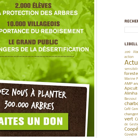
RECHE
LIBELL
2019
Abe
action
Actu
sensibili
foreste
Marine P
AMP
an
Apicul
Alinih
Bassoul
charb
Café
Cam
changem
vert
C
de Gesti
Coop
Covid19