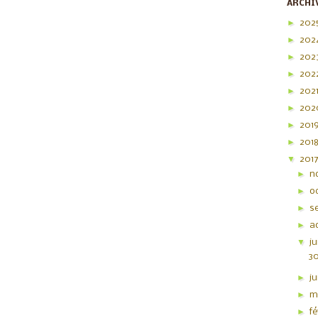
ARCHI
►
202
►
202
►
202
►
202
►
202
►
20
►
201
►
201
▼
201
►
n
►
o
►
s
►
a
▼
ju
30
►
j
►
m
►
f