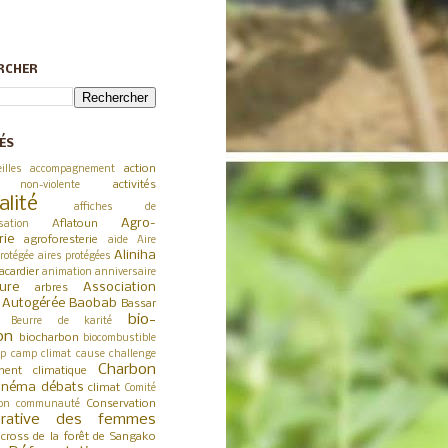
RCHER
ÉS
action
illes
accompagnement
activités
 non-violente
alité
affiches de
Agro-
Aflatoun
sation
rie
agroforesterie
aide
Aire
Aliniha
rotégée
aires protégées
acardier
animation
anniversaire
ture
Association
arbres
a Autogérée
Baobab
Bassar
bio-
Beurre de karité
on
biocharbon
biocombustible
p
camp climat
cause
challenge
Charbon
ent climatique
inéma débats
climat
Comité
Conservation
on
communauté
érative des femmes
cross de la forêt de Sangako