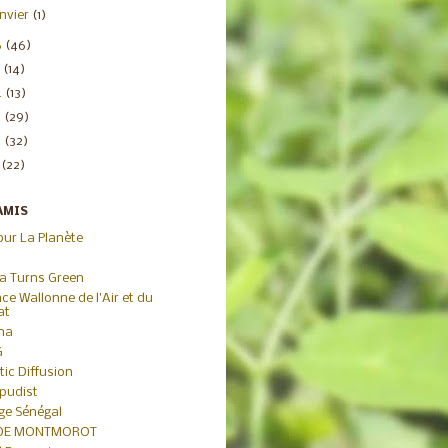
anvier
(1)
6
(46)
5
(14)
4
(13)
3
(29)
2
(32)
1
(22)
AMIS
our La Planète
ca Turns Green
ce Wallonne de l'Air et du
at
iha
G
tic Diffusion
pudist
age Sénégal
 DE MONTMOROT