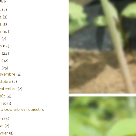
VES
5
(2)
4
(3)
3
(5)
2
(10)
1
(7)
20
(14)
9
(24)
8
(32)
7
(25)
ovembre
(4)
ctobre
(2)
eptembre
(2)
oût
(4)
illet
(1)
0 000 arbres : objectifs
uin
(4)
ai
(2)
évrier
(5)