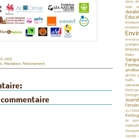
décès
dé
sine s
durabl
Educa
environ
environ
Envi
environn
protégée
brouss
Djilor
 20, 2017
Sanga
on
,
Plantation
,
Reboisement
Forma
amélio
gestion
forêts
taire:
naturell
Participa
Intellige
n commentaire
Jour
l’env
du clima
Kedou
de mai
malnutri
masque
montée 