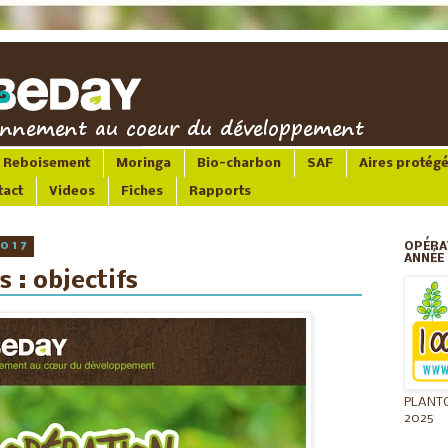
Reboisement
Moringa
Bio-charbon
SAF
Aires protég
tact
Videos
Fiches
Rapports
2017
OPÉRA
ANNÉE 
 : objectifs
PLANT
2025