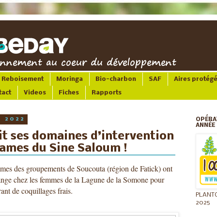
Reboisement
Moringa
Bio-charbon
SAF
Aires protég
tact
Videos
Fiches
Rapports
R 2022
OPÉRA
ANNÉE 
t ses domaines d’intervention
dames du Sine Saloum !
emmes des groupements de Soucouta (région de Fatick) ont 
hange chez les femmes de la Lagune de la Somone pour 
ant de coquillages frais. 
PLANT
2025