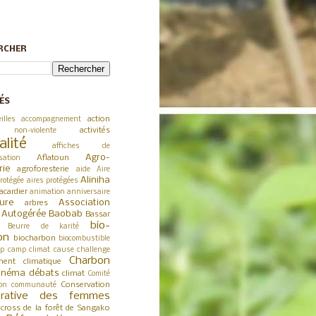
RCHER
ÉS
action
illes
accompagnement
activités
 non-violente
alité
affiches de
Agro-
Aflatoun
sation
rie
agroforesterie
aide
Aire
Aliniha
rotégée
aires protégées
acardier
animation
anniversaire
ture
Association
arbres
a Autogérée
Baobab
Bassar
bio-
Beurre de karité
on
biocharbon
biocombustible
p
camp climat
cause
challenge
Charbon
ent climatique
inéma débats
climat
Comité
Conservation
on
communauté
érative des femmes
cross de la forêt de Sangako