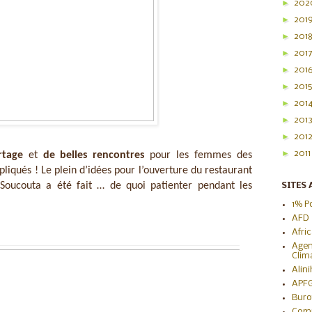
►
20
►
201
►
201
►
201
►
201
►
201
►
201
►
201
►
201
►
201
rtage
 et 
de belles rencontres
 pour les femmes des 
liqués ! Le plein d’idées pour l’ouverture du restaurant 
 Soucouta a été fait … de quoi patienter pendant les 
SITES 
1% P
AFD
Afri
Agen
Clim
Alin
APF
Buro
Com