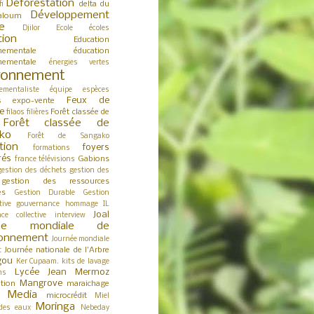
Déforestation
delta du
fi
Développement
aloum
e
Djilor
Ecole
écoles
tion
Education
nementale
éducation
nementale
énergies vertes
ronnement
ementaliste
équipe
espèces
Feux de
expo-vente
s
e
Forêt classée de
filaos
filières
Forêt classée de
ko
Forêt de Sangako
tion
foyers
formations
rés
Gabions
france télévisions
gestion des déchets
gestion des
gestion des ressources
es
Gestion Durable
Gestion
tive
gouvernance
hommage
IL
Joal
nce collective
interview
née mondiale de
ironnement
Journée mondiale
Journée nationale de l'Arbre
t
gou
Ker Cupaam.
kits de lavage
Lycée Jean Mermoz
ns
Mangrove
tion
maraichage
Media
microcrédit
s
Miel
Moringa
des eaux
Nebeday