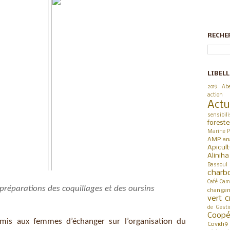
RECHE
LIBELL
2019
Abe
action
Actu
sensibili
foreste
Marine P
AMP
an
Apicul
Alinih
Bassoul
charb
Café
Cam
 préparations des coquillages et des oursins
changem
vert
C
de Gesti
Coop
mis aux femmes d’échanger sur l’organisation du 
Covid19