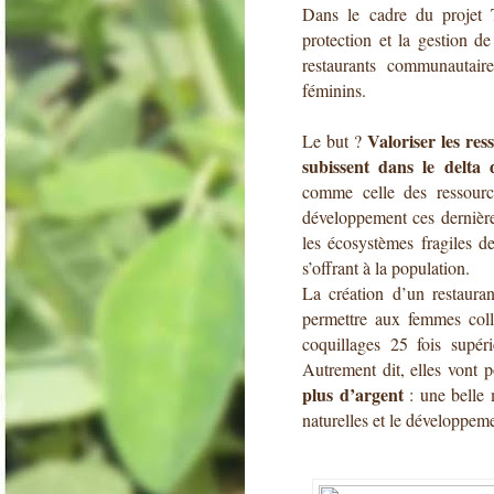
Dans le cadre du 
projet
protection et la gestion d
restaurants communautair
féminins.  
Valoriser les res
Le but ?
subissent dans le delta
comme celle des ressource
développement ces dernière
les écosystèmes fragiles d
s’offrant à la population. 
La création d’un restaura
permettre aux femmes colle
coquillages 25 fois supéri
Autrement dit, elles vont p
plus d’argent
 : une belle 
naturelles et le développe