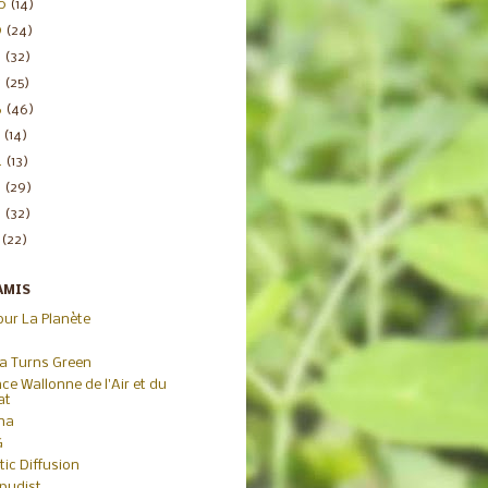
20
(14)
9
(24)
8
(32)
7
(25)
6
(46)
5
(14)
4
(13)
3
(29)
2
(32)
1
(22)
AMIS
our La Planète
ca Turns Green
ce Wallonne de l'Air et du
at
iha
G
tic Diffusion
pudist