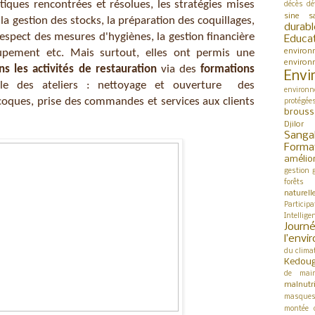
tiques rencontrées et résolues, les stratégies mises 
décès
dé
sine s
 la gestion des stocks, la préparation des coquillages, 
durabl
 respect des mesures d'hygiènes, la gestion financière 
Educa
de la caisse et du groupement etc. Mais surtout, elles ont permis une 
environ
environ
 les activités de restauration 
via des 
formations 
Envi
le des ateliers : nettoyage et ouverture  des 
environn
 coques, prise des commandes et services aux clients 
protégée
brouss
Djilor
Sanga
Forma
amélio
gestion
forêts
naturell
Participa
Intellige
Jour
l’env
du clima
Kedou
de mai
malnutri
masque
montée 