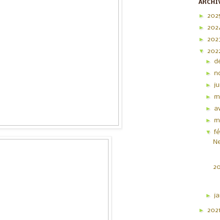
ARCHI
►
202
►
202
►
202
▼
202
►
d
►
n
►
j
►
m
►
av
►
m
▼
f
Ne
20
►
j
►
202