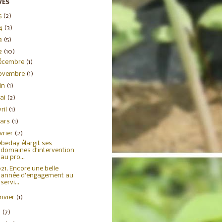
VES
5
(2)
4
(3)
3
(5)
2
(10)
écembre
(1)
ovembre
(1)
uin
(1)
ai
(2)
ril
(1)
ars
(1)
évrier
(2)
beday élargit ses
domaines d’intervention
au pro...
21, Encore une belle
année d'engagement au
servi...
anvier
(1)
1
(7)