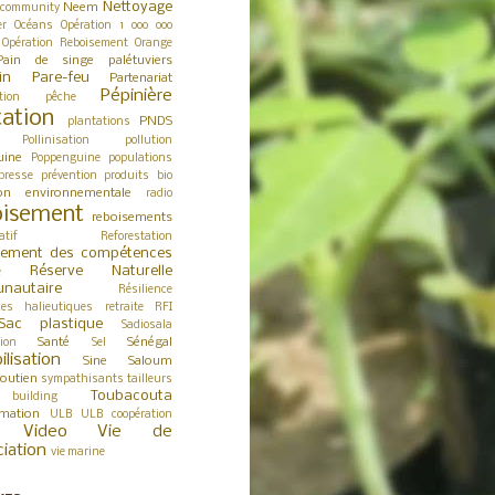
Nettoyage
Neem
 community
er
Océans
Opération 1 000 000
Opération Reboisement
Orange
Pain de singe
palétuviers
in
Pare-feu
Partenariat
Pépinière
tion
pêche
tation
PNDS
plantations
Pollinisation
pollution
uine
Poppenguine
populations
presse
prévention
produits bio
ion environnementale
radio
isement
reboisements
atif
Reforestation
cement des compétences
Réserve Naturelle
e
nautaire
Résilience
ces halieutiques
retraite
RFI
Sac plastique
Sadiosala
Santé
Sénégal
tion
Sel
ilisation
Sine Saloum
outien
sympathisants
tailleurs
Toubacouta
building
rmation
ULB
ULB coopération
Video
Vie de
ciation
vie marine