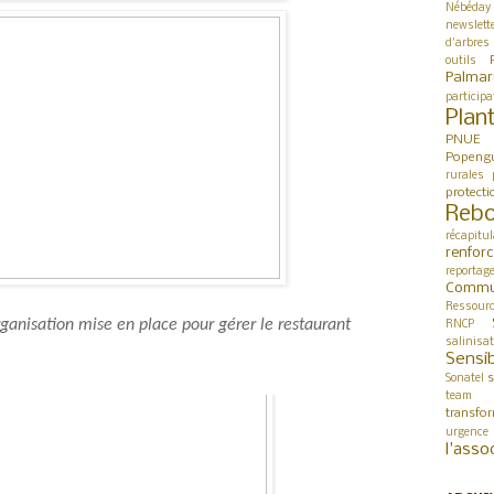
Nébéday
newslett
d'arbres
outils
Palmar
participa
Plan
PNUE
Popeng
rurales
protect
Rebo
récapitul
renfor
reportag
Commu
Ressour
rganisation mise en place pour gérer le restaurant
RNCP
salinisa
Sensib
s
Sonatel
team 
transfo
urgence
l'asso