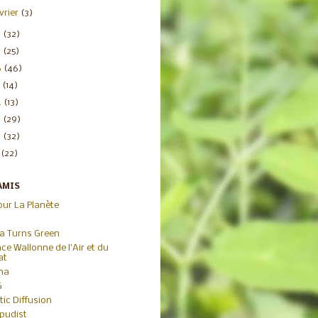
évrier
(3)
8
(32)
7
(25)
6
(46)
5
(14)
4
(13)
3
(29)
2
(32)
1
(22)
AMIS
our La Planète
ca Turns Green
ce Wallonne de l'Air et du
at
iha
G
tic Diffusion
pudist