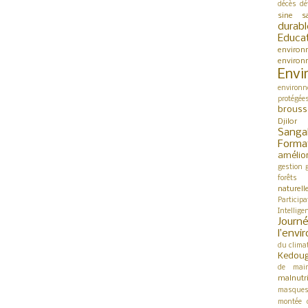
décès
dé
sine s
durabl
Educa
environ
environ
Envi
environn
protégée
brouss
Djilor
Sanga
Forma
amélio
gestion
forêts
naturell
Participa
Intellige
Jour
l’env
du clima
Kedou
de mai
malnutri
masque
montée 