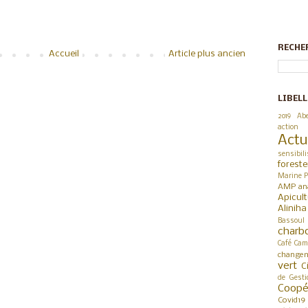
RECHE
Accueil
Article plus ancien
LIBELL
2019
Abe
action
Actu
sensibili
foreste
Marine P
AMP
an
Apicul
Alinih
Bassoul
charb
Café
Cam
changem
vert
C
de Gesti
Coop
Covid19