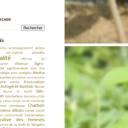
RCHER
ÉS
action
illes
accompagnement
activités
 non-violente
alité
affiches de
Agro-
Aflatoun
sation
rie
agroforesterie
aide
Aire
Aliniha
rotégée
aires protégées
acardier
animation
anniversaire
ture
Association
arbres
a Autogérée
Baobab
Bassar
bio-
Beurre de karité
on
biocharbon
biocombustible
p
camp climat
cause
challenge
Charbon
ent climatique
inéma débats
climat
Comité
Conservation
on
communauté
érative des femmes
cross de la forêt de Sangako