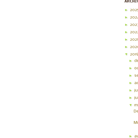
ARCHI
►
202
►
202
►
202
►
202
►
202
►
20
▼
201
►
d
►
o
►
s
►
a
►
ju
►
j
▼
m
De
Mi
►
av