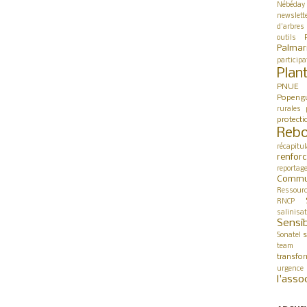
Nébéday
newslett
d'arbres
outils
Palmar
participa
Plan
PNUE
Popeng
rurales
protect
Rebo
récapitul
renfor
reportag
Commu
Ressour
RNCP
salinisa
Sensib
s
Sonatel
team 
transfo
urgence
l'asso