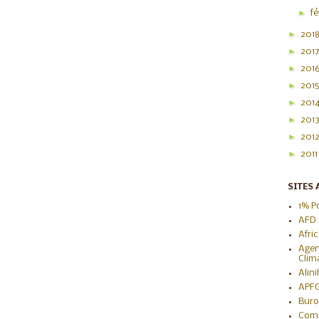
►
f
►
201
►
201
►
201
►
201
►
201
►
201
►
201
►
201
SITES 
1% P
AFD
Afri
Agen
Clim
Alin
APF
Buro
Com