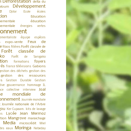
Déforestation
delta du
fi
Développement
aloum
e
Djilor
Ecole
écoles
tion
Education
nementale
éducation
nementale
énergies vertes
ronnement
ementaliste
équipe
espèces
Feux de
expo-vente
s
e
Forêt classée de
filaos
filières
Forêt classée de
ko
Forêt de Sangako
tion
foyers
formations
rés
Gabions
france télévisions
gestion des déchets
gestion des
gestion des ressources
es
Gestion Durable
Gestion
tive
gouvernance
hommage
IL
Joal
nce collective
interview
née mondiale de
ironnement
Journée mondiale
Journée nationale de l'Arbre
t
gou
Ker Cupaam.
kits de lavage
Lycée Jean Mermoz
ns
Mangrove
tion
maraichage
Media
microcrédit
s
Miel
Moringa
des eaux
Nebeday