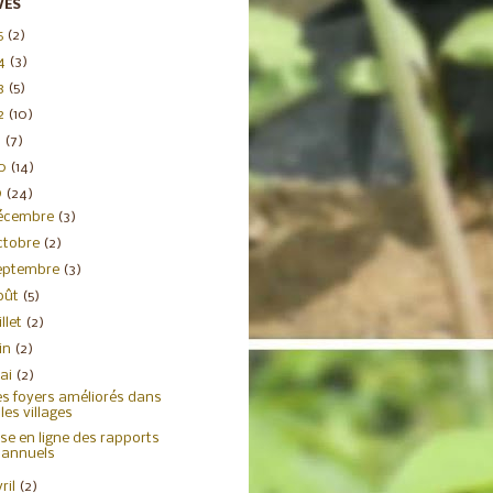
VES
5
(2)
4
(3)
3
(5)
2
(10)
1
(7)
20
(14)
9
(24)
écembre
(3)
ctobre
(2)
eptembre
(3)
oût
(5)
illet
(2)
uin
(2)
ai
(2)
s foyers améliorés dans
les villages
se en ligne des rapports
annuels
ril
(2)