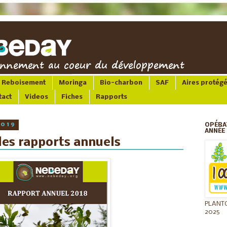
Reboisement
Moringa
Bio-charbon
SAF
Aires protég
tact
Videos
Fiches
Rapports
2019
OPÉRA
ANNÉE 
des rapports annuels
PLANT
2025