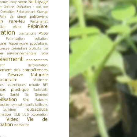
Nettoyage
Neem
 community
er
Océans
Opération 1 000 000
Opération Reboisement
Orange
Pain de singe
palétuviers
in
Pare-feu
Partenariat
Pépinière
tion
pêche
tation
PNDS
plantations
Pollinisation
pollution
uine
Poppenguine
populations
presse
prévention
produits bio
ion environnementale
radio
isement
reboisements
atif
Reforestation
cement des compétences
Réserve Naturelle
e
nautaire
Résilience
ces halieutiques
retraite
RFI
Sac plastique
Sadiosala
Santé
Sénégal
tion
Sel
ilisation
Sine Saloum
outien
sympathisants
tailleurs
Toubacouta
building
rmation
ULB
ULB coopération
Video
Vie de
ciation
vie marine