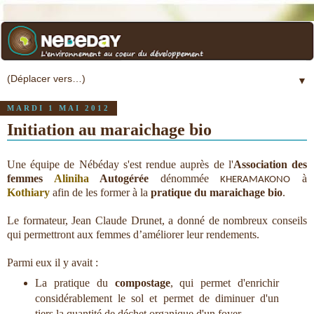
▼
MARDI 1 MAI 2012
Initiation au maraichage bio
Une équipe de Nébéday s'est rendue auprès de l'
Association des
femmes
Aliniha
Autogérée
dénommée
à
KHERAMAKONO
Kothiary
afin de les former à la
pratique du maraichage bio
.
Le formateur, Jean Claude Drunet, a donné de nombreux conseils
qui permettront aux femmes d’améliorer leur rendements.
Parmi eux il y avait :
La pratique du
compostage
, qui permet d'enrichir
considérablement le sol et permet de diminuer d'un
tiers la quantité de déchet organique d'un foyer.