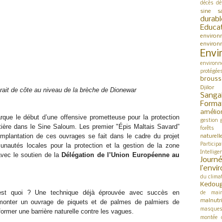
décès
dé
sine s
durabl
Educa
environ
environ
Envi
environn
protégée
brouss
Djilor
trait de côte au niveau de la brèche de Dionewar
Sanga
Forma
amélio
rque le début d’une offensive prometteuse pour la protection 
gestion
ôtière dans le Sine Saloum. Les premier "Épis Maltais Savard” 
forêts
implantation de ces ouvrages se fait dans le cadre du projet 
naturell
Participa
nautés locales pour la protection et la gestion de la zone 
Intellige
vec le soutien de la 
Délégation de l’Union Européenne au 
Jour
l’env
du clima
Kedou
est quoi ? Une technique déjà éprouvée avec succès en 
de mai
malnutri
onter un ouvrage de piquets et de palmes de palmiers de 
masque
former une barrière naturelle contre les vagues. 
montée 