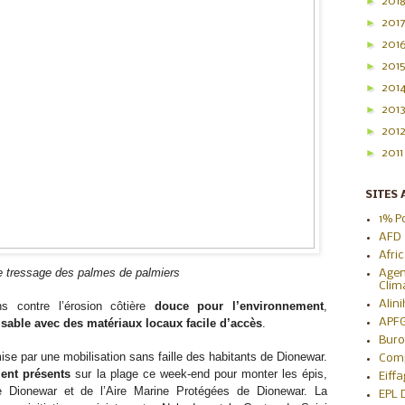
►
201
►
201
►
201
►
201
►
201
►
201
►
201
►
201
SITES 
1% P
AFD
Afri
e tressage des palmes de palmiers
Agen
Clim
Alin
s contre l’érosion côtière 
douce pour l’environnement
, 
APF
isable avec des matériaux locaux facile d’accès
.
Buro
Leur mise en place a été permise par une mobilisation sans faille des habitants de Dionewar. 
Com
ient présents
 sur la plage ce week-end pour monter les épis, 
Eiff
Dionewar et de l’Aire Marine Protégées de Dionewar. La 
EPL