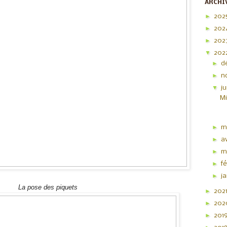
ARCHI
►
202
►
202
►
202
▼
202
►
d
►
n
▼
j
Mi
►
m
►
av
►
m
►
f
►
j
La pose des piquets
►
202
►
20
►
201