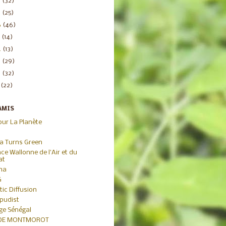
8
(32)
7
(25)
6
(46)
5
(14)
4
(13)
3
(29)
2
(32)
1
(22)
AMIS
our La Planète
ca Turns Green
ce Wallonne de l'Air et du
at
iha
G
tic Diffusion
pudist
age Sénégal
 DE MONTMOROT