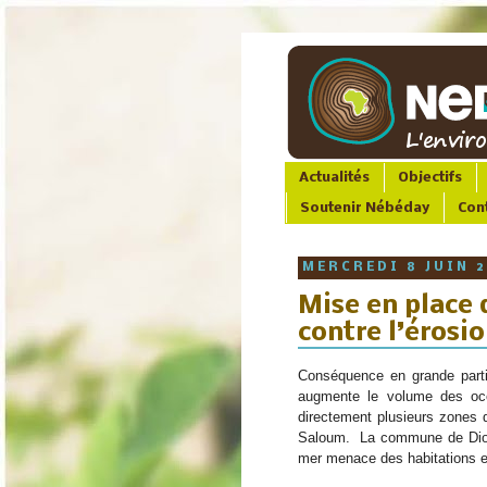
Actualités
Objectifs
Soutenir Nébéday
Con
MERCREDI 8 JUIN 
Mise en place 
contre l’érosi
Conséquence en grande partie
augmente le volume des océa
directement plusieurs zones d’
Saloum.  La commune de Di
mer menace des habitations 