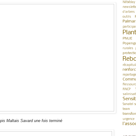
Nébéday
newslett
d'arbres
outils
Palmar
participa
Plan
PNUE
Popeng
rurales
protect
Rebo
récapitul
renfor
reportag
Commu
Ressour
RNCP
salinisa
Sensib
s
Sonatel
team 
transfo
urgence
épis Maltais Savard une fois terminé
l'asso