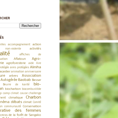
RCHER
ÉS
action
illes
accompagnement
activités
 non-violente
alité
affiches de
Agro-
Aflatoun
sation
rie
agroforesterie
aide
Aire
Aliniha
rotégée
aires protégées
acardier
animation
anniversaire
ture
Association
arbres
a Autogérée
Baobab
Bassar
bio-
Beurre de karité
on
biocharbon
biocombustible
p
camp climat
cause
challenge
Charbon
ent climatique
inéma débats
climat
Comité
Conservation
on
communauté
érative des femmes
cross de la forêt de Sangako