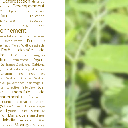
Déforestation
delta du
fi
Développement
aloum
e
Djilor
Ecole
écoles
tion
Education
nementale
éducation
nementale
énergies vertes
ronnement
ementaliste
équipe
espèces
Feux de
expo-vente
s
e
Forêt classée de
filaos
filières
Forêt classée de
ko
Forêt de Sangako
tion
foyers
formations
rés
Gabions
france télévisions
gestion des déchets
gestion des
gestion des ressources
es
Gestion Durable
Gestion
tive
gouvernance
hommage
IL
Joal
nce collective
interview
née mondiale de
ironnement
Journée mondiale
Journée nationale de l'Arbre
t
gou
Ker Cupaam.
kits de lavage
Lycée Jean Mermoz
ns
Mangrove
tion
maraichage
Media
microcrédit
s
Miel
Moringa
des eaux
Nebeday