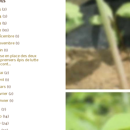
VES
5
(2)
4
(3)
3
(5)
2
(10)
écembre
(1)
ovembre
(1)
uin
(1)
se en place des deux
premiers épis de lutte
cont...
ai
(2)
ril
(1)
ars
(1)
évrier
(2)
anvier
(1)
1
(7)
20
(14)
9
(24)