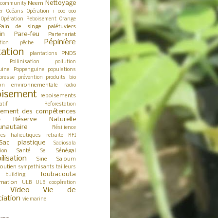
Nettoyage
Neem
 community
er
Océans
Opération 1 000 000
Opération Reboisement
Orange
Pain de singe
palétuviers
in
Pare-feu
Partenariat
Pépinière
tion
pêche
tation
PNDS
plantations
Pollinisation
pollution
uine
Poppenguine
populations
presse
prévention
produits bio
ion environnementale
radio
isement
reboisements
atif
Reforestation
cement des compétences
Réserve Naturelle
e
nautaire
Résilience
ces halieutiques
retraite
RFI
Sac plastique
Sadiosala
Santé
Sénégal
tion
Sel
ilisation
Sine Saloum
outien
sympathisants
tailleurs
Toubacouta
building
rmation
ULB
ULB coopération
Video
Vie de
ciation
vie marine