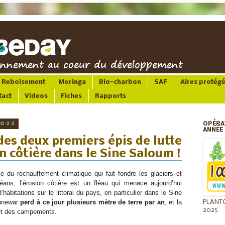
Reboisement
Moringa
Bio-charbon
SAF
Aires protég
tact
Videos
Fiches
Rapports
2022
OPÉRA
ANNÉE 
des deux premiers épis de lutte
on côtière dans le Sine Saloum !
 du réchauffement climatique qui fait fondre les glaciers et 
ns, l’érosion côtière est un fléau qui menace aujourd’hui 
habitations sur le littoral du pays, en particulier dans le Sine 
onewar 
perd à ce jour plusieurs mètre de terre par an
, et la 
PLANT
2025
et des campements. 