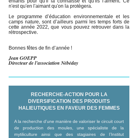
enfants pour qu'il la connaisse et qu'ils l'aiment. Ce
n'est qu'en l'aimant qu'on la protègera.
Le programme d’éducation environnementale et les
camps nature, sont d’ailleurs parmi les temps forts de
cette année 2022, que vous pouvez retrouver dans la
rétrospective.
Bonnes fêtes de fin d’année !
Jean GOEPP
Directeur de l’association Nébéday
RECHERCHE-ACTION POUR LA
DIVERSIFICATION DES PRODUITS
HALIEUTIQUES EN FAVEUR DES FEMMES
A la recherche d'une manière de valoriser le circuit court
de production des moules,
une spécialiste de la
mytiliculture ainsi que des stagiaires de l’Institut