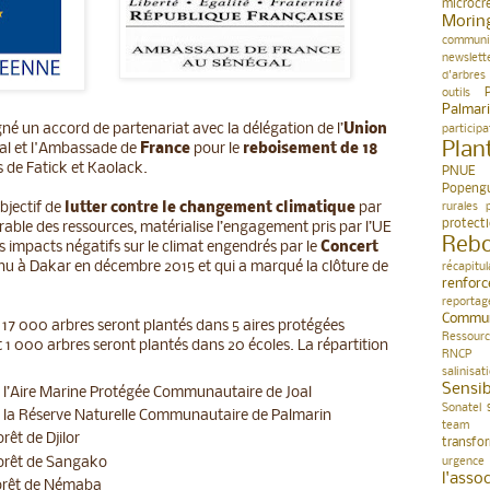
microcr
Morin
communi
newslett
d'arbres
outils
Palmar
gné un accord de partenariat avec la délégation de l’
Union
participa
Plan
al et l'Ambassade de
France
pour le
reboisement de 18
s de Fatick et Kaolack.
PNUE
Popeng
bjectif de
lutter contre le changement climatique
par
rurales
protect
rable des ressources, matérialise l’engagement pris par l’UE
Reb
s impacts négatifs sur le climat engendrés par le
Concert
enu à Dakar en décembre 2015 et qui a marqué la clôture de
récapitul
renfor
reportag
Commun
, 17 000 arbres seront plantés dans 5 aires protégées
Ressourc
t 1 000 arbres seront plantés dans 20 écoles. La répartition
RNCP
salinisat
Sensib
 l’Aire Marine Protégée Communautaire de Joal
Sonatel
s la Réserve Naturelle Communautaire de Palmarin
team 
rêt de Djilor
transfo
forêt de Sangako
urgence
l'asso
forêt de Némaba