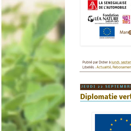
Publié par
Didier
à
lundi, septe
Libellés :
Actualité
,
Reboisemen
JEUDI 22 SEPTEMBR
Diplomatie ver