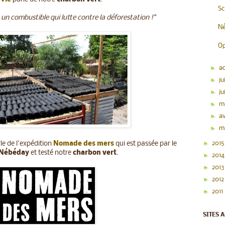
Sc
 un combustible qui lutte contre la déforestation !"
Né
Op
►
a
►
ju
►
ju
►
m
►
av
►
m
►
201
rle de l'expédition
Nomade des mers
qui est passée par le
Nébéday
et testé notre
charbon vert
.
►
201
►
201
►
201
►
2011
SITES 