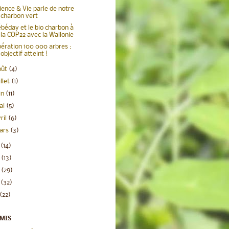
ience & Vie parle de notre
charbon vert
béday et le bio charbon à
la COP22 avec la Wallonie
ération 100 000 arbres :
objectif atteint !
oût
(4)
illet
(1)
in
(11)
ai
(5)
ril
(6)
ars
(3)
5
(14)
4
(13)
3
(29)
2
(32)
(22)
AMIS