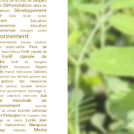
cross de la forêt de Sangako
Déforestation
delta du
fi
Développement
aloum
e
Djilor
Ecole
écoles
tion
Education
nementale
éducation
nementale
énergies vertes
ronnement
ementaliste
équipe
espèces
Feux de
expo-vente
s
e
Forêt classée de
filaos
filières
Forêt classée de
ko
Forêt de Sangako
tion
foyers
formations
és
Gabions
france télévisions
gestion des déchets
gestion des
gestion des ressources
es
Gestion Durable
Gestion
tive
gouvernance
hommage
IL
Joal
nce collective
interview
née mondiale de
ironnement
Journée
Journée nationale
 du climat
Kedougou
re
Ker Cupaam.
kits
Lycée Jean
age de mains
z
Mangrove
malnutrition
Media
age
masques