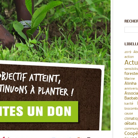
RECHE
LIBELL
2019
Abe
action
Actu
sensibili
foreste
Marine
Aliniha
annivers
Associ
Baobab
karité
biocombu
cause
climati
débats
commun
Coop