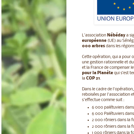
L'association
Nébéday
a si
européenne
(UE) au Sénég
000 arbres
dans les région
Cette opération, qui a pour o
une gestion rationnelle et du
et la France de compenser le
pour la Planète
qui s’est t
la
COP 21
.
Dans le cadre de l'opération
reboisées par l'association e
s'effectue comme suit :
6 000 palétuviers dans
6 000 Palétuviers dan
2 000 rôniers dans la fo
2 000 rôniers dans la 
1 000 rôniers dans la 