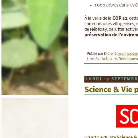
1 000 arbres dans les é
À la veille de la
COP 22
, cet
communautés villageoises, d
de Nébéday, de lutter activ
préservation de l’enviro
Publié par
Didier
à
jeudi, septe
Libellés :
Actualité
,
Développem
LUNDI 19 SEPTEMBR
Science & Vie p
Un
article du site
Science &