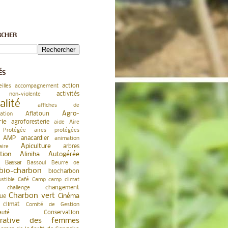
RCHER
ÉS
action
illes
accompagnement
activités
 non-violente
alité
affiches de
Agro-
Aflatoun
sation
rie
agroforesterie
aide
Aire
 Protégée
aires protégées
AMP
anacardier
animation
Apiculture
arbres
aire
ation Aliniha Autogérée
Bassar
Bassoul
Beurre de
bio-charbon
biocharbon
stible
Café
Camp
camp climat
changement
challenge
Charbon vert
Cinéma
que
climat
Comité de Gestion
Conservation
auté
érative des femmes