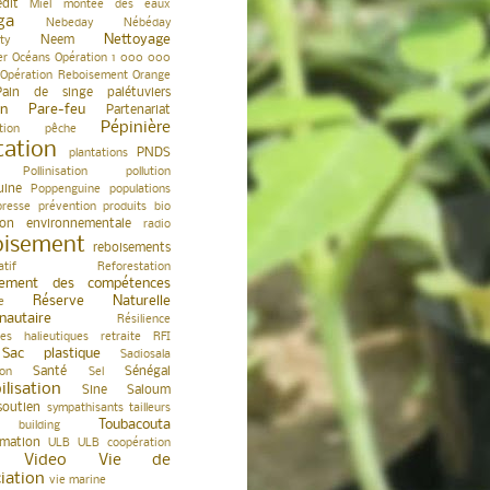
édit
Miel
montée des eaux
ga
Nebeday
Nébéday
Nettoyage
Neem
ty
er
Océans
Opération 1 000 000
Opération Reboisement
Orange
Pain de singe
palétuviers
in
Pare-feu
Partenariat
Pépinière
tion
pêche
tation
PNDS
plantations
Pollinisation
pollution
uine
Poppenguine
populations
presse
prévention
produits bio
ion environnementale
radio
oisement
reboisements
atif
Reforestation
cement des compétences
Réserve Naturelle
e
autaire
Résilience
es halieutiques
retraite
RFI
Sac plastique
Sadiosala
Santé
Sénégal
ion
Sel
ilisation
Sine Saloum
soutien
sympathisants
tailleurs
Toubacouta
building
rmation
ULB
ULB coopération
Video
Vie de
ciation
vie marine