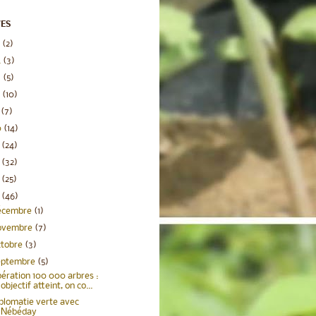
VES
5
(2)
4
(3)
3
(5)
2
(10)
1
(7)
0
(14)
9
(24)
8
(32)
7
(25)
6
(46)
écembre
(1)
ovembre
(7)
ctobre
(3)
eptembre
(5)
ération 100 000 arbres :
objectif atteint, on co...
plomatie verte avec
Nébéday