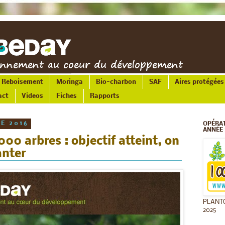
Reboisement
Moringa
Bio-charbon
SAF
Aires protégées
act
Videos
Fiches
Rapports
E 2016
OPÉRAT
ANNÉE 
00 arbres : objectif atteint, on
anter
PLANT
2025