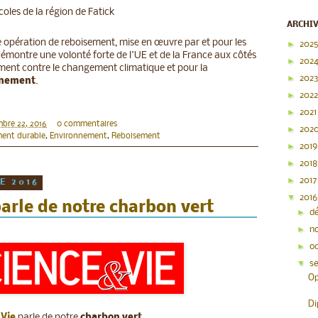
coles de la région de Fatick
ARCHI
te opération de reboisement, mise en œuvre par et pour les
►
202
émontre une volonté forte de l'UE et de la France aux côtés
►
202
ement contre le changement climatique et pour la
►
202
nnement
.
►
202
►
202
mbre 22, 2016
0 commentaires
►
202
ent durable
,
Environnement
,
Reboisement
►
201
►
201
►
201
E 2016
▼
201
arle de notre charbon vert
►
d
►
n
►
o
▼
s
Op
Di
 Vie
parle de notre
charbon vert
.