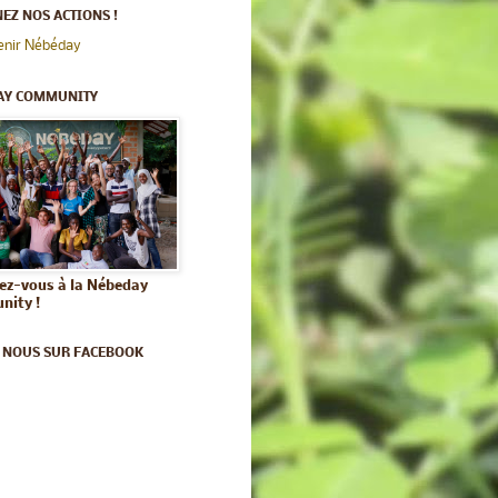
EZ NOS ACTIONS !
enir Nébéday
AY COMMUNITY
vez-vous à la Nébeday
ity !
 NOUS SUR FACEBOOK