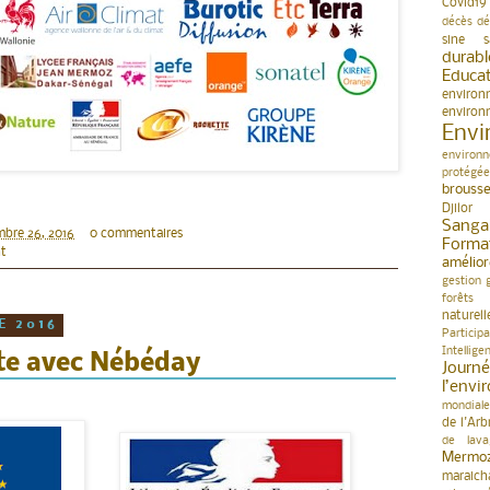
Covid19
décès
dé
sine s
durabl
Educa
environ
environ
Envi
environn
protégée
brouss
Djilor
Sanga
mbre 26, 2016
0 commentaires
Forma
t
amélior
gestion
forêts
naturell
E 2016
Participa
Intellige
te avec Nébéday
Jour
l’env
mondiale
de l'Arb
de lav
Mermo
maraich