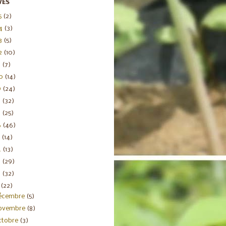
VES
5
(2)
4
(3)
3
(5)
2
(10)
1
(7)
20
(14)
9
(24)
8
(32)
7
(25)
6
(46)
5
(14)
4
(13)
3
(29)
2
(32)
1
(22)
écembre
(5)
ovembre
(8)
ctobre
(3)