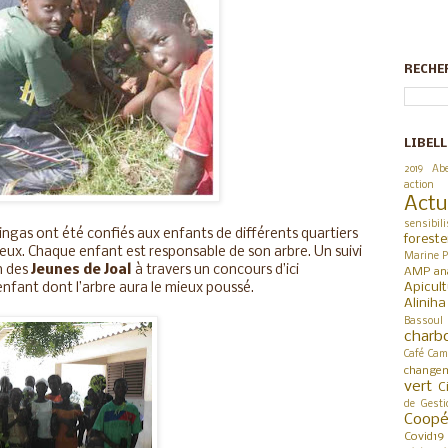
RECHE
LIBELL
2019
Abe
action
Actu
sensibili
ngas ont été confiés aux enfants de différents quartiers
foreste
z eux. Chaque enfant est responsable de son arbre. Un suivi
Marine P
n des
Jeunes de Joal
à travers un concours d’ici
AMP
an
Apicul
fant dont l’arbre aura le mieux poussé.
Alinih
Bassoul
charb
Café
Cam
changem
vert
C
de Gesti
Coop
Covid19