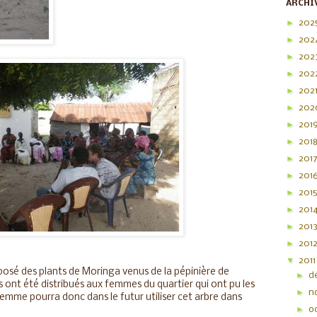
ARCHI
►
202
►
202
►
202
►
202
►
202
►
20
►
201
►
201
►
201
►
201
►
201
►
201
►
201
►
201
▼
201
reposé des plants de Moringa venus de la pépinière de
►
d
 ont été distribués aux femmes du quartier qui ont pu les
►
n
femme pourra donc dans le futur utiliser cet arbre dans
►
o