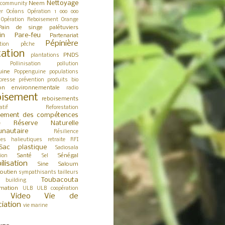
Nettoyage
Neem
 community
er
Océans
Opération 1 000 000
Opération Reboisement
Orange
Pain de singe
palétuviers
in
Pare-feu
Partenariat
Pépinière
tion
pêche
tation
PNDS
plantations
Pollinisation
pollution
uine
Poppenguine
populations
presse
prévention
produits bio
ion environnementale
radio
isement
reboisements
atif
Reforestation
cement des compétences
Réserve Naturelle
e
nautaire
Résilience
ces halieutiques
retraite
RFI
Sac plastique
Sadiosala
Santé
Sénégal
tion
Sel
ilisation
Sine Saloum
outien
sympathisants
tailleurs
Toubacouta
building
rmation
ULB
ULB coopération
Video
Vie de
ciation
vie marine