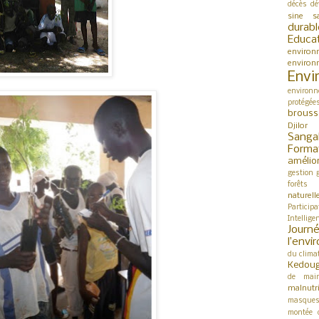
décès
dé
sine s
durabl
Educa
environ
environ
Envi
environn
protégée
brouss
Djilor
Sanga
Forma
amélio
gestion
forêts
naturell
Participa
Intellige
Jour
l’env
du clima
Kedou
de mai
malnutri
masque
montée 