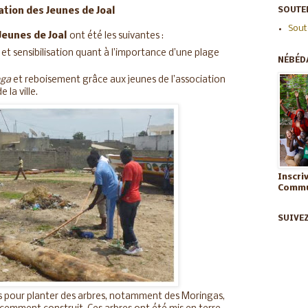
SOUTEN
ation des Jeunes de Joal
Sout
Jeunes de Joal
ont été les suivantes :
et sensibilisation quant à l’importance d’une plage
NÉBÉD
nga
et reboisement grâce aux jeunes de l’association
 la ville.
Inscri
Commun
SUIVE
és pour planter des arbres, notamment des Moringas,