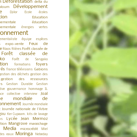
Déforestation
delta du
fi
Développement
aloum
e
Djilor
Ecole
écoles
tion
Education
nementale
éducation
nementale
énergies vertes
ronnement
ementaliste
équipe
espèces
Feux de
expo-vente
s
e
Forêt classée de
filaos
filières
Forêt classée de
ko
Forêt de Sangako
tion
foyers
formations
rés
Gabions
france télévisions
gestion des déchets
gestion des
gestion des ressources
es
Gestion Durable
Gestion
tive
gouvernance
hommage
IL
Joal
nce collective
interview
née mondiale de
ironnement
Journée mondiale
Journée nationale de l'Arbre
t
gou
Ker Cupaam.
kits de lavage
Lycée Jean Mermoz
ns
Mangrove
tion
maraichage
Media
microcrédit
s
Miel
Moringa
des eaux
Nebeday