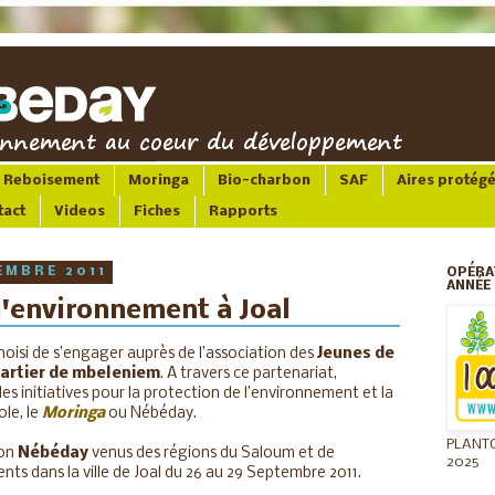
Reboisement
Moringa
Bio-charbon
SAF
Aires protég
tact
Videos
Fiches
Rapports
EMBRE 2011
OPÉRA
ANNÉE 
l'environnement à Joal
hoisi de s’engager auprès de l’association des
Jeunes de
artier de mbeleniem
. A travers ce partenariat,
 des initiatives pour la protection de l’environnement et la
le, le
Moringa
ou Nébéday.
PLANT
ion
Nébéday
venus des régions du Saloum et de
2025
s dans la ville de Joal du 26 au 29 Septembre 2011.