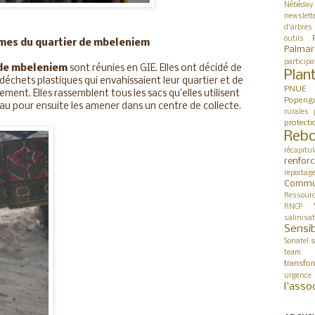
Nébéday
newslett
d'arbres
outils
mes du quartier de mbeleniem
Palmar
participa
 de mbeleniem
sont réunies en GIE. Elles ont décidé de
Plan
déchets plastiques qui envahissaient leur quartier et de
PNUE
sement. Elles rassemblent tous les sacs qu’elles utilisent
Popeng
eau pour ensuite les amener dans un centre de collecte.
rurales
protect
Rebo
récapitul
renfor
reportag
Commu
Ressour
RNCP
salinisa
Sensib
s
Sonatel
team 
transfo
urgence
l'asso