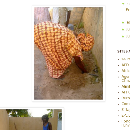
▼
s
Pr
►
a
►
ju
►
j
SITES 
1% P
AFD
Afri
Agen
Clim
Alin
APF
Buro
Com
Eiff
EPL
Fond
l'En