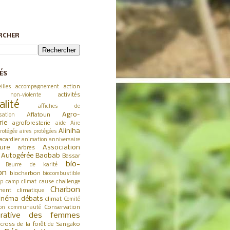
RCHER
ÉS
action
illes
accompagnement
activités
 non-violente
alité
affiches de
Agro-
Aflatoun
sation
rie
agroforesterie
aide
Aire
Aliniha
rotégée
aires protégées
acardier
animation
anniversaire
ture
Association
arbres
a Autogérée
Baobab
Bassar
bio-
Beurre de karité
on
biocharbon
biocombustible
p
camp climat
cause
challenge
Charbon
ent climatique
inéma débats
climat
Comité
Conservation
on
communauté
érative des femmes
cross de la forêt de Sangako