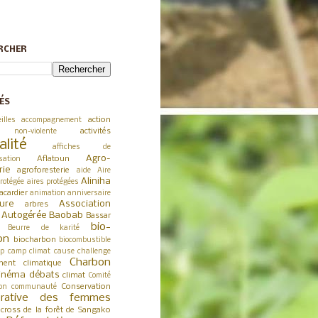
RCHER
ÉS
action
illes
accompagnement
activités
 non-violente
alité
affiches de
Agro-
Aflatoun
sation
rie
agroforesterie
aide
Aire
Aliniha
rotégée
aires protégées
acardier
animation
anniversaire
ture
Association
arbres
a Autogérée
Baobab
Bassar
bio-
Beurre de karité
on
biocharbon
biocombustible
p
camp climat
cause
challenge
Charbon
ent climatique
inéma débats
climat
Comité
Conservation
on
communauté
érative des femmes
cross de la forêt de Sangako