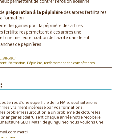
pineux permettent de contrer l’érosion éolienne.
 de
préparation à la pépinière
des arbres fertilitaires
la formation :
erre des gaines pour la pépinière des arbres
es fertilitaires permettant à ces arbres une
et une meilleure fixation de l’azote dans le sol
lanches de pépinières
il 08, 2015
ment
,
Formation
,
Pépinière
,
renforcement des compétences
:
es terres d'une superficie de 10 HA et souhaiterions
mmes vraiment intéressé par vos formations .
es problemessurtout on a un probleme de cloture les
(manganes )detruisent chaque année notre recolte je
munautaure GEO FM93.1 de guinguineo nous voulons une
?
mail.com merci