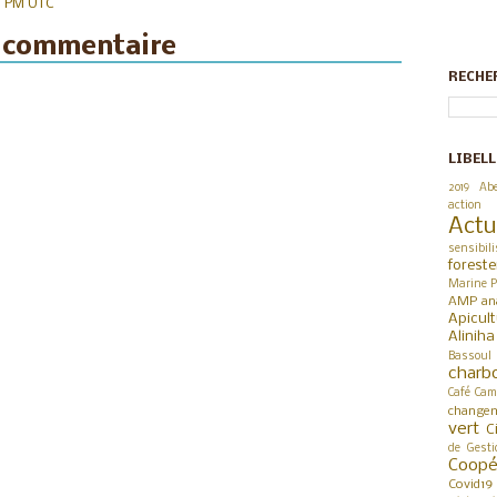
0 PM UTC
n commentaire
RECHE
LIBELL
2019
Abe
action
Actu
sensibili
foreste
Marine P
AMP
an
Apicul
Alinih
Bassoul
charb
Café
Cam
changem
vert
C
de Gesti
Coop
Covid19