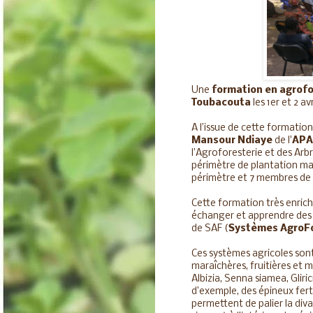
Une
formation en agrofo
Toubacouta
les 1er et 2 avr
A l’issue de cette formation
Mansour Ndiaye
de l'
APA
l’Agroforesterie et des Arbre
périmètre de plantation ma
périmètre et 7 membres de 
Cette formation très enrich
échanger et apprendre des
de SAF (
Systèmes AgroFo
Ces systèmes agricoles sont
maraîchères, fruitières et 
Albizia, Senna siamea, Gliri
d’exemple, des épineux fert
permettent de palier la div