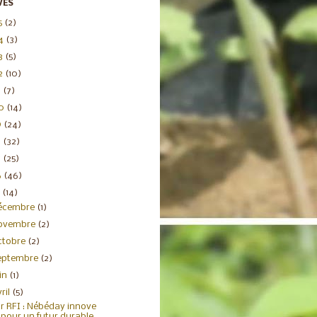
VES
5
(2)
4
(3)
3
(5)
2
(10)
1
(7)
20
(14)
9
(24)
8
(32)
7
(25)
6
(46)
5
(14)
écembre
(1)
ovembre
(2)
ctobre
(2)
eptembre
(2)
uin
(1)
ril
(5)
r RFI : Nébéday innove
pour un futur durable