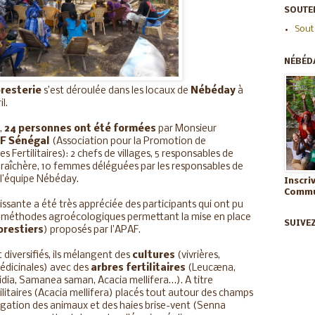
SOUTEN
Sout
NÉBÉD
resterie
s’est déroulée dans les locaux de
Nébéday
à
il.
,
24 personnes ont été formées
par Monsieur
F Sénégal
(Association pour la Promotion de
s Fertilitaires): 2 chefs de villages, 5 responsables de
raîchère, 10 femmes déléguées par les responsables de
l’équipe Nébéday.
Inscri
Commun
issante a été très appréciée des participants qui ont pu
 méthodes agroécologiques permettant la mise en place
SUIVE
restiers
) proposés par l’APAF.
 diversifiés, ils mélangent des
cultures
(vivrières,
médicinales) avec des
arbres fertilitaires
(Leucæna,
cidia, Samanea saman, Acacia mellifera…). A titre
ilitaires (Acacia mellifera) placés tout autour des champs
agation des animaux et des haies brise-vent (Senna