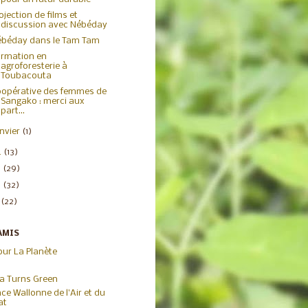
ojection de films et
discussion avec Nébéday
béday dans le Tam Tam
rmation en
agroforesterie à
Toubacouta
opérative des femmes de
Sangako : merci aux
part...
anvier
(1)
4
(13)
3
(29)
2
(32)
1
(22)
AMIS
our La Planète
ca Turns Green
ce Wallonne de l'Air et du
at