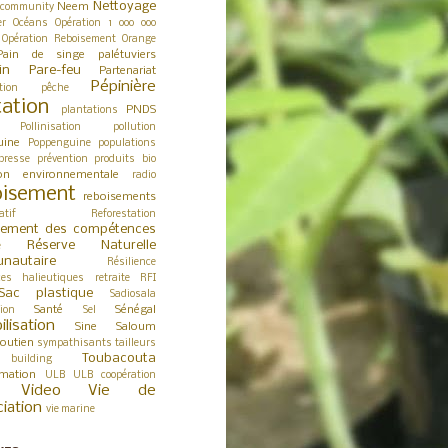
Nettoyage
Neem
 community
er
Océans
Opération 1 000 000
Opération Reboisement
Orange
Pain de singe
palétuviers
in
Pare-feu
Partenariat
Pépinière
tion
pêche
tation
PNDS
plantations
Pollinisation
pollution
uine
Poppenguine
populations
presse
prévention
produits bio
ion environnementale
radio
isement
reboisements
atif
Reforestation
cement des compétences
Réserve Naturelle
e
nautaire
Résilience
ces halieutiques
retraite
RFI
Sac plastique
Sadiosala
Santé
Sénégal
tion
Sel
ilisation
Sine Saloum
outien
sympathisants
tailleurs
Toubacouta
building
rmation
ULB
ULB coopération
Video
Vie de
ciation
vie marine