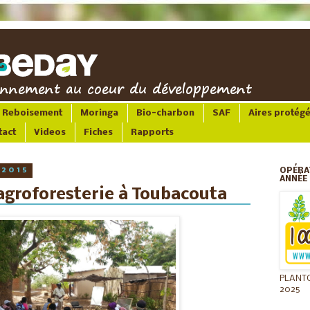
Reboisement
Moringa
Bio-charbon
SAF
Aires protég
tact
Videos
Fiches
Rapports
 2015
OPÉRA
ANNÉE 
agroforesterie à Toubacouta
PLANT
2025