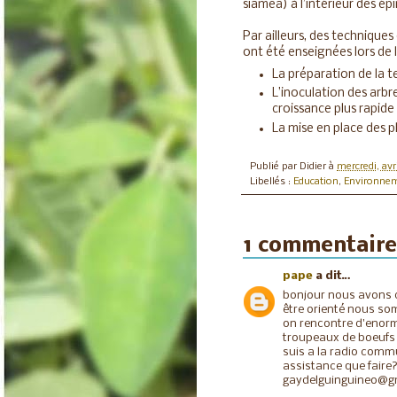
siamea) à l’intérieur des é
Par ailleurs, des techniques
ont été enseignées lors de 
La préparation de la t
L’inoculation des arbr
croissance plus rapide 
La mise en place des p
Publié par
Didier
à
mercredi, avr
Libellés :
Education
,
Environne
1 commentaire
pape
a dit…
bonjour nous avons d
être orienté nous so
on rencontre d'enorm
troupeaux de boeufs 
suis a la radio com
assistance que faire
gaydelguinguineo@g