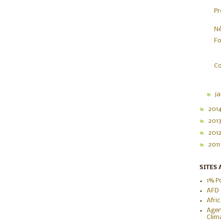
Pr
Né
Fo
Co
►
j
►
201
►
201
►
201
►
201
SITES 
1% P
AFD
Afri
Agen
Clim