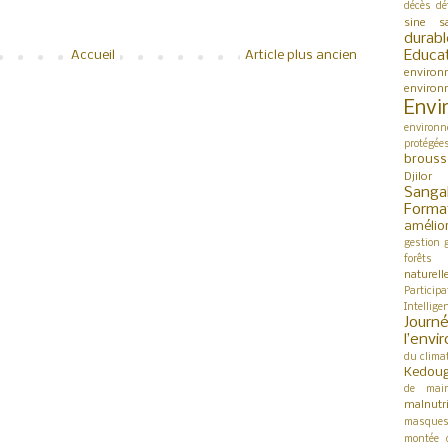
décès
dé
sine s
durabl
Educa
Accueil
Article plus ancien
environ
environ
Envi
environn
protégée
brouss
Djilor
Sanga
Forma
amélio
gestion
forêts
naturell
Participa
Intellige
Jour
l’env
du clima
Kedou
de mai
malnutri
masque
montée 