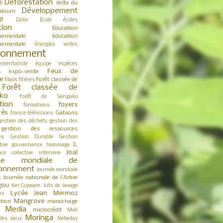
Déforestation
delta du
fi
Développement
aloum
e
Djilor
Ecole
écoles
tion
Education
nementale
éducation
nementale
énergies vertes
ronnement
ementaliste
équipe
espèces
Feux de
expo-vente
s
e
Forêt classée de
filaos
filières
Forêt classée de
ko
Forêt de Sangako
tion
foyers
formations
rés
Gabions
france télévisions
gestion des déchets
gestion des
gestion des ressources
es
Gestion Durable
Gestion
tive
gouvernance
hommage
IL
Joal
nce collective
interview
née mondiale de
ironnement
Journée mondiale
Journée nationale de l'Arbre
t
gou
Ker Cupaam.
kits de lavage
Lycée Jean Mermoz
ns
Mangrove
tion
maraichage
Media
microcrédit
s
Miel
Moringa
des eaux
Nebeday