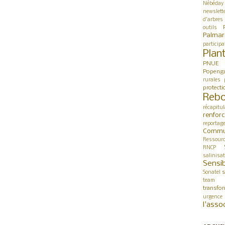
Nébéday
newslett
d'arbres
outils
Palmar
participa
Plan
PNUE
Popeng
rurales
protect
Rebo
récapitul
renfor
reportag
Commu
Ressour
RNCP
salinisa
Sensib
s
Sonatel
team 
transfo
urgence
l'asso