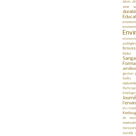
décès
dé
sine s
durabl
Educa
environ
environ
Envi
environn
protégée
brouss
Djilor
Sanga
Forma
amélio
gestion
forêts
naturell
Participa
Intellige
Jour
l’env
du clima
Kedou
de mai
malnutri
masque
montée 