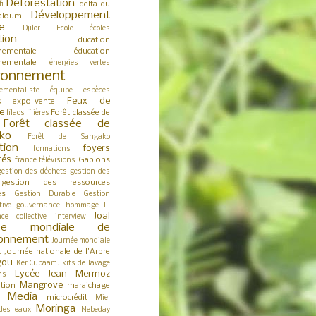
Déforestation
delta du
fi
Développement
aloum
e
Djilor
Ecole
écoles
tion
Education
nementale
éducation
nementale
énergies vertes
ronnement
ementaliste
équipe
espèces
Feux de
expo-vente
s
e
Forêt classée de
filaos
filières
Forêt classée de
ko
Forêt de Sangako
tion
foyers
formations
rés
Gabions
france télévisions
gestion des déchets
gestion des
gestion des ressources
es
Gestion Durable
Gestion
tive
gouvernance
hommage
IL
Joal
nce collective
interview
née mondiale de
ironnement
Journée mondiale
Journée nationale de l'Arbre
t
gou
Ker Cupaam.
kits de lavage
Lycée Jean Mermoz
ns
Mangrove
tion
maraichage
Media
microcrédit
s
Miel
Moringa
des eaux
Nebeday