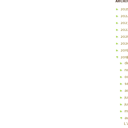
ARCHI
►
202
►
202
►
202
►
202
►
202
►
20
►
201
▼
201
►
d
►
n
►
o
►
s
►
a
►
ju
►
j
►
m
▼
av
L'