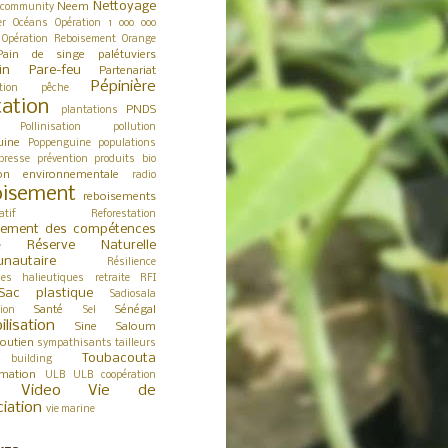
Nettoyage
Neem
 community
er
Océans
Opération 1 000 000
Opération Reboisement
Orange
Pain de singe
palétuviers
in
Pare-feu
Partenariat
Pépinière
tion
pêche
tation
PNDS
plantations
Pollinisation
pollution
uine
Poppenguine
populations
presse
prévention
produits bio
ion environnementale
radio
isement
reboisements
atif
Reforestation
cement des compétences
Réserve Naturelle
e
nautaire
Résilience
ces halieutiques
retraite
RFI
Sac plastique
Sadiosala
Santé
Sénégal
tion
Sel
ilisation
Sine Saloum
outien
sympathisants
tailleurs
Toubacouta
building
rmation
ULB
ULB coopération
Video
Vie de
ciation
vie marine