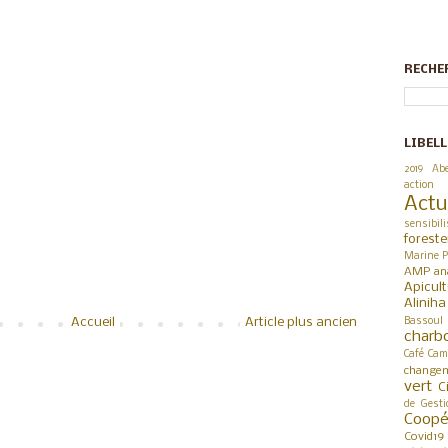
RECHE
LIBELL
2019
Abe
action
Actu
sensibili
foreste
Marine P
AMP
an
Apicul
Alinih
Bassoul
Accueil
Article plus ancien
charb
Café
Cam
changem
vert
C
de Gesti
Coop
Covid19