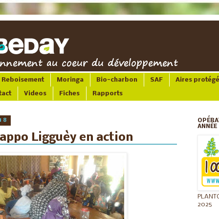
Reboisement
Moringa
Bio-charbon
SAF
Aires protég
tact
Videos
Fiches
Rapports
18
OPÉRA
ANNÉE 
Jappo Ligguèy en action
PLANT
2025