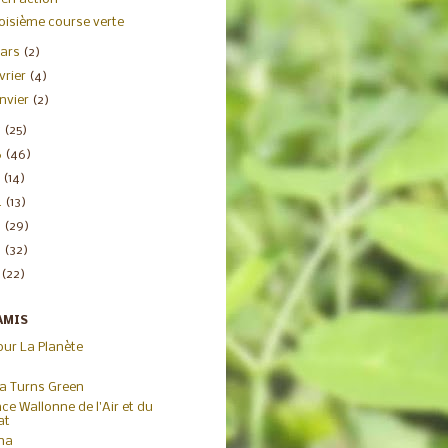
oisième course verte
ars
(2)
évrier
(4)
anvier
(2)
7
(25)
6
(46)
5
(14)
4
(13)
3
(29)
2
(32)
1
(22)
AMIS
our La Planète
ca Turns Green
ce Wallonne de l'Air et du
at
iha