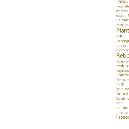
Nébéday
newslett
d'arbres
outils
Palmar
participa
Plan
PNUE
Popeng
rurales
protect
Rebo
récapitul
renfor
reportag
Commu
Ressour
RNCP
salinisa
Sensib
s
Sonatel
team 
transfo
urgence
l'asso