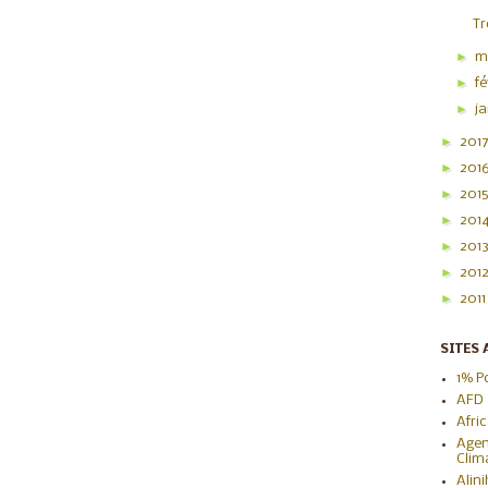
Tr
►
m
►
f
►
j
►
201
►
201
►
201
►
201
►
201
►
201
►
201
SITES 
1% P
AFD
Afri
Agen
Clim
Alin