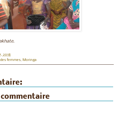
iakhate.
7, 2018
e des femmes
,
Moringa
taire:
n commentaire