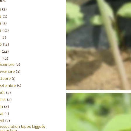
VES
5
(2)
4
(3)
3
(5)
2
(10)
1
(7)
20
(14)
9
(24)
8
(32)
écembre
(2)
ovembre
(3)
ctobre
(1)
eptembre
(5)
oût
(2)
illet
(2)
uin
(4)
ai
(3)
ril
(2)
association Jappo Ligguèy
en action