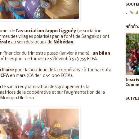
SOUTEN
Sout
NÉBÉD
mmes de l’
association Jappo Ligguèy
(association
mes des villages polarisés par la forêt de Sangako) ont
érale
au sein des locaux de
Nébéday
.
an financier du trimestre passé (janvier à mars) :
un bilan
néfices pour ce trimestre s’élèvent à 578 755 FCFA.
affaire
pour la boutique de la coopérative à Toubacouta
e CFA
en mars (CA de 1 069 000 FCFA).
Inscri
Commun
orté sur la redynamisation des groupements, la
atrices de la coopérative et sur l’augmentation de la
 Moringa Oleifera.
SUIVE