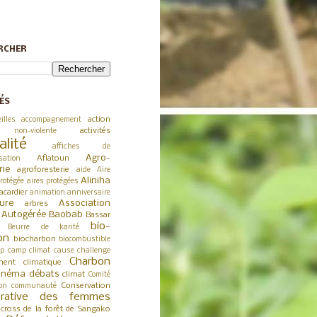
RCHER
ÉS
action
illes
accompagnement
activités
 non-violente
alité
affiches de
Agro-
Aflatoun
sation
rie
agroforesterie
aide
Aire
Aliniha
rotégée
aires protégées
acardier
animation
anniversaire
ture
Association
arbres
a Autogérée
Baobab
Bassar
bio-
Beurre de karité
on
biocharbon
biocombustible
p
camp climat
cause
challenge
Charbon
ent climatique
inéma débats
climat
Comité
Conservation
on
communauté
érative des femmes
cross de la forêt de Sangako