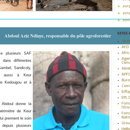
►
201
►
201
►
201
SITES 
Abdoul Aziz Ndiaye, responsable du pôle agroforestier
1% P
AFD
e plusieurs SAF
Afri
Agen
 dans différentes
Clim
ambel, Sandicoly,
Alin
APF
s aussi à Keur
Buro
de Kedougou et à
Com
Eiff
EPL
 Abdoul donne la
Fond
l'En
érimètre de Keur
Fond
Bati
ui prennent le soin
Grou
depuis plusieurs
Hell