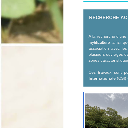
RECHERCHE-ACTI
A la recherche d'une 
mytiliculture ainsi q
association avec le
plusieurs ouvrages de
zones caractéristique
Ces travaux sont p
Internationale
(CSI)