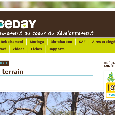
Reboisement
Moringa
Bio-charbon
SAF
Aires protég
tact
Videos
Fiches
Rapports
2023
OPÉRA
ANNÉE 
 terrain
PLANT
2025