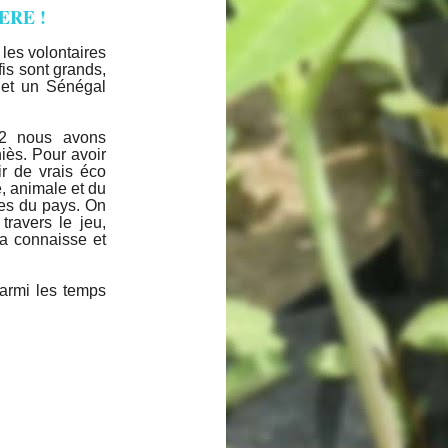
ERE !
 les volontaires
is sont grands,
 et un Sénégal
22 nous avons
iès. Pour avoir
ir de vrais éco
e, animale et du
les du pays. On
ravers le jeu,
 la connaisse et
parmi les temps