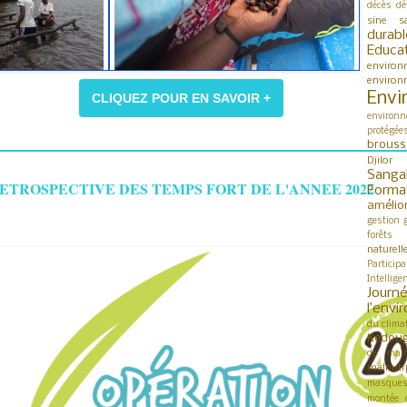
décès
dé
sine s
durabl
Educa
environ
environ
Envi
CLIQUEZ POUR EN SAVOIR +
environn
protégée
brouss
Djilor
Sanga
ETROSPECTIVE DES TEMPS FORT DE L'ANNEE 2022
Forma
amélio
gestion
forêts
naturell
Participa
Intellige
Jour
l’env
du clima
Kedou
de mai
malnutri
masque
montée 