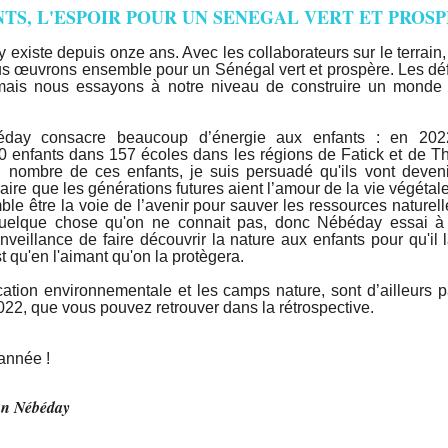
TS, L'ESPOIR POUR UN SENEGAL VERT ET PROSP
existe depuis onze ans. Avec les collaborateurs sur le terrain,
ous œuvrons ensemble pour un Sénégal vert et prospère. Les déf
e mais nous essayons à notre niveau de construire un monde
day consacre beaucoup d’énergie aux enfants : en 20
 enfants dans 157 écoles dans les régions de Fatick et de Th
n nombre de ces enfants, je suis persuadé qu'ils vont deven
ire que les générations futures aient l’amour de la vie végétal
e être la voie de l’avenir pour sauver les ressources naturel
uelque chose qu'on ne connait pas, donc Nébéday essai à t
enveillance de faire découvrir la nature aux enfants pour qu'il
st qu'en l'aimant qu'on la protègera.
tion environnementale et les camps nature, sont d’ailleurs 
022, que vous pouvez retrouver dans la rétrospective.
’année !
ion Nébéday