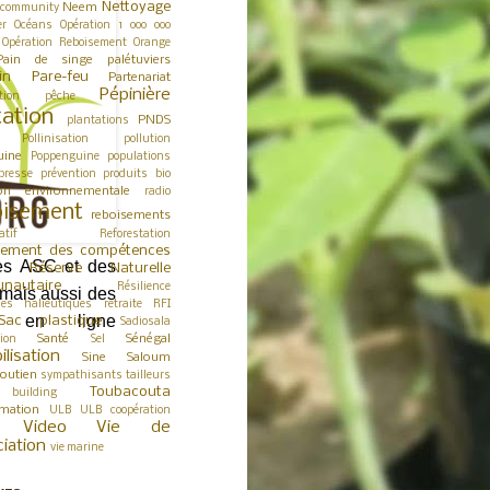
Nettoyage
Neem
 community
er
Océans
Opération 1 000 000
Opération Reboisement
Orange
Pain de singe
palétuviers
in
Pare-feu
Partenariat
Pépinière
tion
pêche
tation
PNDS
plantations
Pollinisation
pollution
uine
Poppenguine
populations
presse
prévention
produits bio
ion environnementale
radio
isement
reboisements
atif
Reforestation
cement des compétences
des ASC et des
Réserve Naturelle
e
nautaire
Résilience
, mais aussi des
ces halieutiques
retraite
RFI
st en ligne
Sac plastique
Sadiosala
Santé
Sénégal
tion
Sel
ilisation
Sine Saloum
outien
sympathisants
tailleurs
Toubacouta
building
rmation
ULB
ULB coopération
Video
Vie de
ciation
vie marine