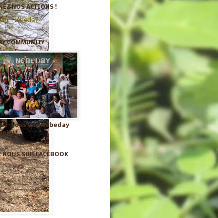
EZ NOS ACTIONS !
enir Nébéday
AY COMMUNITY
vez-vous à la Nébeday
ity !
Z NOUS SUR FACEBOOK