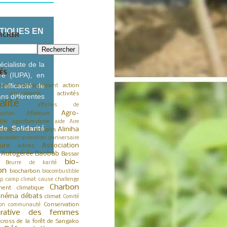
TIQUES EN
RCHER
écialiste de la
ÉS
ure (IUPA), en
l’efficacité de
action
illes
accompagnement
activités
 non-violente
ns différentes
alité
affiches de
Agro-
Aflatoun
sation
rie
agroforesterie
aide
Aire
de Solidarité
Aliniha
rotégée
aires protégées
acardier
animation
anniversaire
ture
Association
arbres
a Autogérée
Baobab
Bassar
bio-
Beurre de karité
on
biocharbon
biocombustible
p
camp climat
cause
challenge
Charbon
ent climatique
inéma débats
climat
Comité
Conservation
on
communauté
érative des femmes
cross de la forêt de Sangako