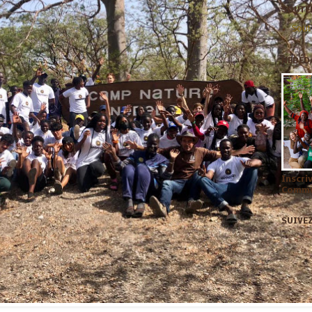
SOUTEN
Sout
NÉBÉD
Inscri
Commun
SUIVE