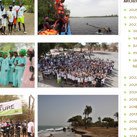
ARCHI
►
202
►
202
▼
202
►
o
►
s
►
j
►
m
▼
j
Né
►
202
►
202
►
20
►
201
►
201
►
201
►
201
►
201
►
201