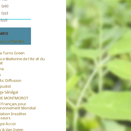
3
(29)
2
(32)
1
(22)
AMIS
our La Planète
ca Turns Green
ce Wallonne de l'Air et du
at
iha
G
tic Diffusion
pudist
age Sénégal
 DE MONTMOROT
 Français pour
vironnement Mondial
ation Insolites
sseurs
pe Accor
io & Van Ingen