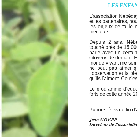
LES ENFAN
L’association Nébéday 
et les partenaires, n
les enjeux de taill
meilleurs.
Depuis 2 ans, Nébé
touché près de 15 000
parlé avec un certai
citoyens de demain. Fa
monde vivant me sembl
ne peut pas aimer q
l’observation et la bi
qu'ils l'aiment. Ce n'e
Le programme d’éduca
forts de cette année 2
Bonnes fêtes de fin d
Jean GOEPP
Directeur de l’associat