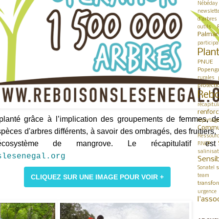
Nébéday
newslett
d'arbres
outils
Palmar
participa
Plan
PNUE
Popeng
rurales
protect
Rebo
récapitul
renfor
planté grâce à l’implication des groupements de femmes, 
reportag
Commu
spèces d'arbres différents, à savoir des ombragés, des fruitiers
Ressour
'écosystème de mangrove. Le récapitulatif e
RNCP
salinisa
slesenegal.org
Sensib
s
Sonatel
CLIQUEZ SUR UNE IMAGE POUR VOIR +
team 
transfo
urgence
l'asso