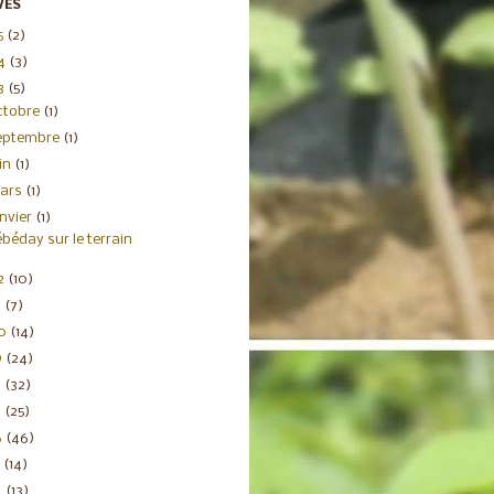
VES
5
(2)
4
(3)
3
(5)
ctobre
(1)
eptembre
(1)
uin
(1)
ars
(1)
anvier
(1)
béday sur le terrain
2
(10)
1
(7)
20
(14)
9
(24)
8
(32)
7
(25)
6
(46)
5
(14)
4
(13)