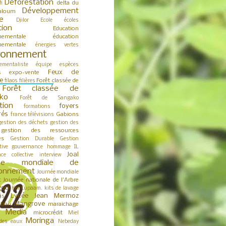
Déforestation
delta du
fi
Développement
aloum
e
Djilor
Ecole
écoles
tion
Education
nementale
éducation
nementale
énergies vertes
ronnement
ementaliste
équipe
espèces
Feux de
expo-vente
s
e
Forêt classée de
filaos
filières
Forêt classée de
ko
Forêt de Sangako
tion
foyers
formations
rés
Gabions
france télévisions
gestion des déchets
gestion des
gestion des ressources
es
Gestion Durable
Gestion
tive
gouvernance
hommage
IL
Joal
nce collective
interview
née mondiale de
ironnement
Journée mondiale
Journée nationale de l'Arbre
t
gou
Ker Cupaam.
kits de lavage
Lycée Jean Mermoz
ns
Mangrove
tion
maraichage
Media
microcrédit
s
Miel
Moringa
des eaux
Nebeday