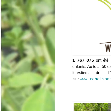
1 767 075
ont été 
enfants. Au total 50 e
forestiers de l
sur
www.reboison