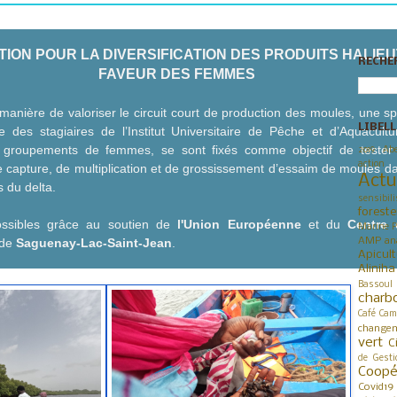
ON POUR LA DIVERSIFICATION DES PRODUITS HALIEU
RECHE
FAVEUR DES FEMMES
manière de valoriser le circuit court de production des moules,
une sp
LIBELL
ue des stagiaires de l’Institut Universitaire de Pêche et d’Aquacult
s groupements de femmes, se sont fixés comme objectif
de tester 
2019
Abe
action
 capture, de multiplication et de grossissement d’essaim de moules da
Actu
s du delta.
sensibili
foreste
ossibles grâce au soutien de
l'Union Européenne
et du
Centre 
Marine P
 de
Saguenay-Lac-Saint-Jean
.
AMP
an
Apicul
Alinih
Bassoul
charb
Café
Cam
changem
vert
C
de Gesti
Coop
Covid19