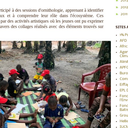
►
201
►
201
rticipé à des sessions d'ornithologie, apprenant à identifier
►
201
eaux et à comprendre leur rôle dans l'écosystème. Ces
ar des activités artistiques où les jeunes ont pu exprimer
travers des collages réalisés avec des éléments trouvés sur
SITES 
1% P
AFD
Afri
Agen
Clim
Alin
APF
Buro
Com
Eiff
EPL
Fond
l'En
Fond
Bati
Grou
Hell
IUC