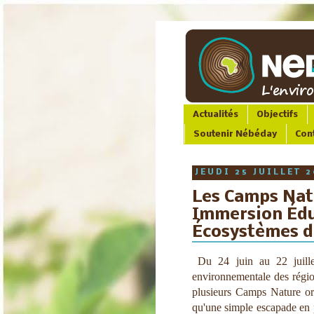
Actualités
Objectifs
Soutenir Nébéday
Con
JEUDI 25 JUILLET 
Les Camps Nat
Immersion Édu
Écosystèmes d
Du 24 juin au 22 juill
environnementale des régio
plusieurs Camps Nature or
qu'une simple escapade en pl