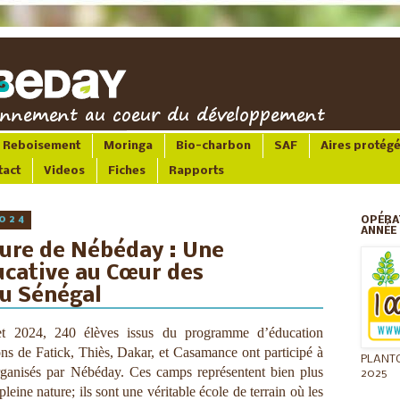
Reboisement
Moringa
Bio-charbon
SAF
Aires protég
tact
Videos
Fiches
Rapports
2024
OPÉRA
ANNÉE 
ure de Nébéday : Une
cative au Cœur des
u Sénégal
et 2024, 240 élèves issus du programme d’éducation
ns de Fatick, Thiès, Dakar, et Casamance ont participé à
PLANT
ganisés par Nébéday. Ces camps représentent bien plus
2025
eine nature; ils sont une véritable école de terrain où les