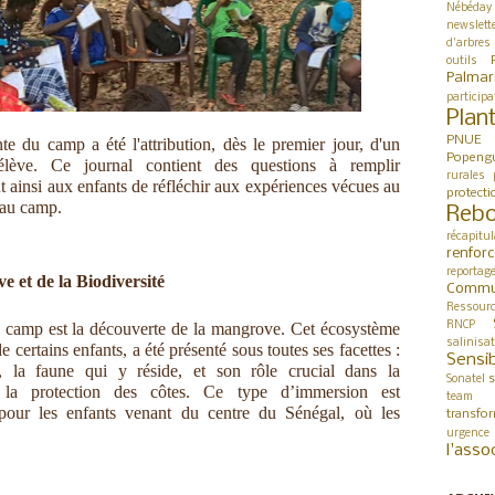
Nébéday
newslett
d'arbres
outils
Palmar
participa
Plan
PNUE
te du camp a été l'attribution, dès le premier jour, d'un
Popeng
élève. Ce journal contient des questions à remplir
rurales
 ainsi aux enfants de réfléchir aux expériences vécues au
protect
 au camp.
Rebo
récapitul
renfor
reportag
 et de la Biodiversité
Commu
Ressour
RNCP
u camp est la découverte de la mangrove. Cet écosystème
salinisa
certains enfants, a été présenté sous toutes ses facettes :
Sensib
es, la faune qui y réside, et son rôle crucial dans la
s
Sonatel
t la protection des côtes. Ce type d’immersion est
team 
 pour les enfants venant du centre du Sénégal, où les
transfo
urgence
l'asso