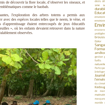
décès
dé
rmis de découvrir la flore locale, d’observer les oiseaux, et
sine s
es emblématiques comme le baobab.
durabl
Educa
uantes, l'exploration des arbres totems a permis aux
environ
ser avec des espèces locales telles que le neem, le vène, et
environ
d'apprentissage étaient entrecoupés de jeux éducatifs
Envi
lles », où les enfants devaient retrouver dans la nature
environn
préalablement observées.
protégée
brouss
Djilor
Sanga
Forma
amélio
gestion
forêts
naturell
Participa
Intellige
Jour
l’env
du clima
Kedou
de mai
malnutri
masque
montée 