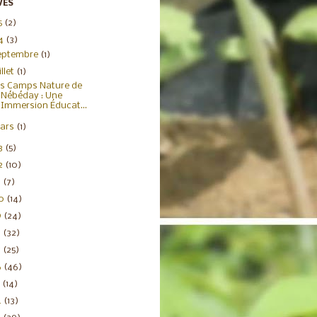
VES
5
(2)
4
(3)
eptembre
(1)
illet
(1)
s Camps Nature de
Nébéday : Une
Immersion Éducat...
ars
(1)
3
(5)
2
(10)
1
(7)
20
(14)
9
(24)
8
(32)
7
(25)
6
(46)
5
(14)
4
(13)