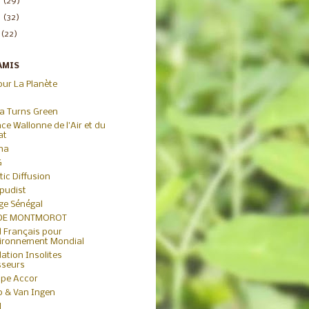
3
(29)
2
(32)
1
(22)
AMIS
our La Planète
ca Turns Green
ce Wallonne de l'Air et du
at
iha
G
tic Diffusion
pudist
age Sénégal
 DE MONTMOROT
 Français pour
vironnement Mondial
ation Insolites
sseurs
pe Accor
io & Van Ingen
N