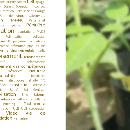
Nettoyage
Neem
 community
er
Océans
Opération 1 000 000
Opération Reboisement
Orange
Pain de singe
palétuviers
in
Pare-feu
Partenariat
Pépinière
tion
pêche
tation
PNDS
plantations
Pollinisation
pollution
uine
Poppenguine
populations
presse
prévention
produits bio
ion environnementale
radio
isement
reboisements
atif
Reforestation
cement des compétences
Réserve Naturelle
e
nautaire
Résilience
ces halieutiques
retraite
RFI
Sac plastique
Sadiosala
Santé
Sénégal
tion
Sel
ilisation
Sine Saloum
outien
sympathisants
tailleurs
Toubacouta
building
rmation
ULB
ULB coopération
Video
Vie de
ciation
vie marine