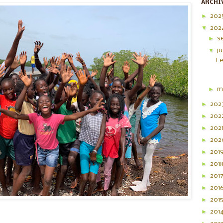
ARCHI
►
202
▼
202
►
s
▼
ju
Le
►
m
►
202
►
202
►
202
►
20
►
201
►
201
►
201
►
201
►
201
►
201