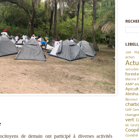
RECHE
LIBELL
2019
Abe
action
Actu
sensibili
foreste
Marine P
AMP
an
Apicul
Alinih
Bassoul
charb
Café
Cam
changem
vert
C
e
de Gesti
Coop
cocitoyens de demain ont participé à diverses activités
Covid19