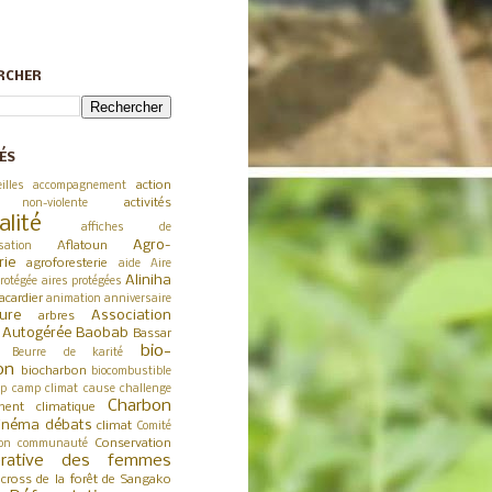
RCHER
ÉS
action
illes
accompagnement
activités
 non-violente
alité
affiches de
Agro-
Aflatoun
sation
rie
agroforesterie
aide
Aire
Aliniha
rotégée
aires protégées
acardier
animation
anniversaire
ture
Association
arbres
a Autogérée
Baobab
Bassar
bio-
Beurre de karité
on
biocharbon
biocombustible
p
camp climat
cause
challenge
Charbon
ent climatique
inéma débats
climat
Comité
Conservation
on
communauté
érative des femmes
cross de la forêt de Sangako