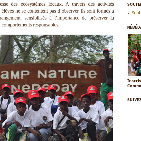
hesse des écosystèmes locaux. A travers des activités
SOUTEN
s élèves ne se contentent pas d‘observer, ils sont formés à
Sout
angement, sensibilisés à l’importance de préserver la
es comportements responsables.
NÉBÉD
Inscri
Commun
SUIVE