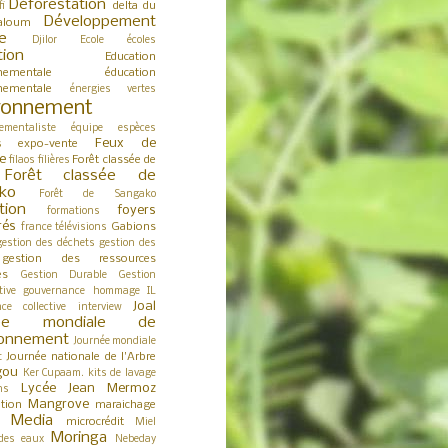
Déforestation
delta du
fi
Développement
aloum
e
Djilor
Ecole
écoles
tion
Education
nementale
éducation
nementale
énergies vertes
ronnement
ementaliste
équipe
espèces
Feux de
expo-vente
s
e
Forêt classée de
filaos
filières
Forêt classée de
ko
Forêt de Sangako
tion
foyers
formations
rés
Gabions
france télévisions
gestion des déchets
gestion des
gestion des ressources
es
Gestion Durable
Gestion
tive
gouvernance
hommage
IL
Joal
nce collective
interview
née mondiale de
ironnement
Journée mondiale
Journée nationale de l'Arbre
t
gou
Ker Cupaam.
kits de lavage
Lycée Jean Mermoz
ns
Mangrove
tion
maraichage
Media
microcrédit
s
Miel
Moringa
des eaux
Nebeday