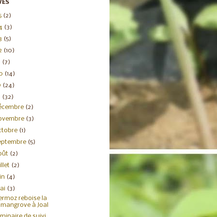
VES
5
(2)
4
(3)
3
(5)
2
(10)
1
(7)
20
(14)
9
(24)
8
(32)
écembre
(2)
ovembre
(3)
ctobre
(1)
eptembre
(5)
oût
(2)
illet
(2)
uin
(4)
ai
(3)
rmoz reboise la
mangrove à Joal
minaire de suivi