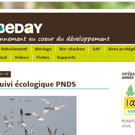
Reboisement
Moringa
Bio-charbon
SAF
Aires protég
tact
Videos
Fiches
Rapports
2018
OPÉRA
ANNÉE 
suivi écologique PNDS
PLANT
2025