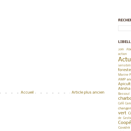
RECHE
LIBELL
2019
Abe
action
Actu
sensibili
foreste
Marine P
AMP
an
Apicul
Alinih
Accueil
Article plus ancien
Bassoul
charb
Café
Cam
changem
vert
C
de Gesti
Coop
Covid19