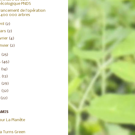
écologique PNDS
ancement de l’opération
400 000 arbres
ril
(2)
ars
(2)
évrier
(4)
anvier
(2)
7
(25)
6
(46)
5
(14)
4
(13)
3
(29)
2
(32)
1
(22)
AMIS
our La Planète
ca Turns Green