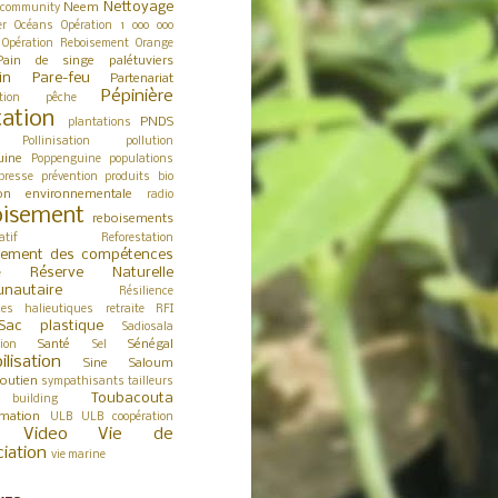
Nettoyage
Neem
 community
er
Océans
Opération 1 000 000
Opération Reboisement
Orange
Pain de singe
palétuviers
in
Pare-feu
Partenariat
Pépinière
tion
pêche
tation
PNDS
plantations
Pollinisation
pollution
uine
Poppenguine
populations
presse
prévention
produits bio
ion environnementale
radio
isement
reboisements
atif
Reforestation
cement des compétences
Réserve Naturelle
e
nautaire
Résilience
ces halieutiques
retraite
RFI
Sac plastique
Sadiosala
Santé
Sénégal
tion
Sel
ilisation
Sine Saloum
outien
sympathisants
tailleurs
Toubacouta
building
rmation
ULB
ULB coopération
Video
Vie de
ciation
vie marine