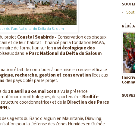
SOUTEN
Sout
NÉBÉD
aux du Parc National du Delta du Saloum
 du projet
Coastal Seabirds
- Conservation des oiseaux
icain et de leur habitat - financé par la fondation MAVA,
minaire de formation sur le
suivi écologique des
 oiseaux dans le
Parc National du Delta du Saloum
formation était de contribuer à une mise en œuvre efficace
ogique, recherche, gestion et conservation
liées aux
Inscri
ns
des pays ciblés par le projet.
Commun
ue du
28 avril au 06 mai 2018
a vu la présence
SUIVE
ernationaux ornithologues, des partenaires
Birdlife
s structure coordonnatrice) et de la
Direction des Parcs
DPN
).
 des agents du Banc d’arguin en Mauritanie, Diawling,
anisation pour la Défense des Zones Humides en Guinée