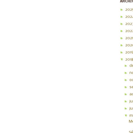
ARCHI
►
202
►
202
►
202
►
202
►
202
►
20
►
201
▼
201
►
d
►
n
►
o
►
s
►
a
►
ju
►
j
▼
m
Me
Sé