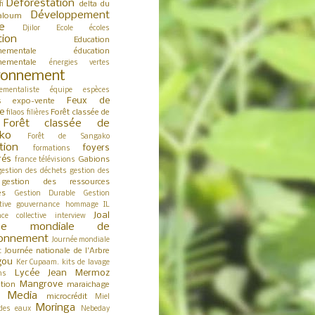
Déforestation
delta du
fi
Développement
aloum
e
Djilor
Ecole
écoles
tion
Education
nementale
éducation
nementale
énergies vertes
ronnement
ementaliste
équipe
espèces
Feux de
expo-vente
s
e
Forêt classée de
filaos
filières
Forêt classée de
ko
Forêt de Sangako
tion
foyers
formations
rés
Gabions
france télévisions
gestion des déchets
gestion des
gestion des ressources
es
Gestion Durable
Gestion
tive
gouvernance
hommage
IL
Joal
nce collective
interview
née mondiale de
ironnement
Journée mondiale
Journée nationale de l'Arbre
t
gou
Ker Cupaam.
kits de lavage
Lycée Jean Mermoz
ns
Mangrove
tion
maraichage
Media
microcrédit
s
Miel
Moringa
des eaux
Nebeday