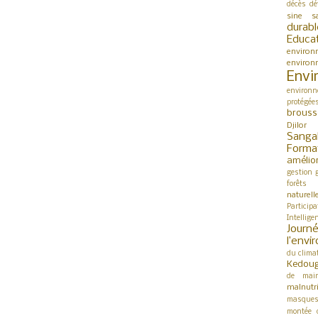
décès
dé
sine s
durabl
Educa
environ
environ
Envi
environn
protégée
brouss
Djilor
Sanga
Forma
amélio
gestion
forêts
naturell
Participa
Intellige
Jour
l’env
du clima
Kedou
de mai
malnutri
masque
montée 