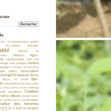
RCHER
ÉS
action
illes
accompagnement
activités
 non-violente
alité
affiches de
Agro-
Aflatoun
sation
rie
agroforesterie
aide
Aire
Aliniha
rotégée
aires protégées
acardier
animation
anniversaire
ture
Association
arbres
a Autogérée
Baobab
Bassar
bio-
Beurre de karité
on
biocharbon
biocombustible
p
camp climat
cause
challenge
Charbon
ent climatique
inéma débats
climat
Comité
Conservation
on
communauté
érative des femmes
cross de la forêt de Sangako