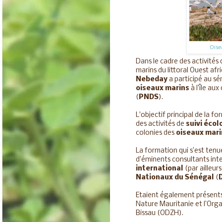
Oise
Dans le cadre des activités
marins du littoral Ouest afr
Nebeday
a participé au sé
oiseaux marins
à l’île aux
(
PNDS
).
L'objectif principal de la 
des activités de
suivi écol
colonies des
oiseaux mari
La formation qui s’est ten
d’éminents consultants int
international
(par ailleur
Nationaux du Sénégal
(
Etaient également présents
Nature Mauritanie et l’Org
Bissau (ODZH).