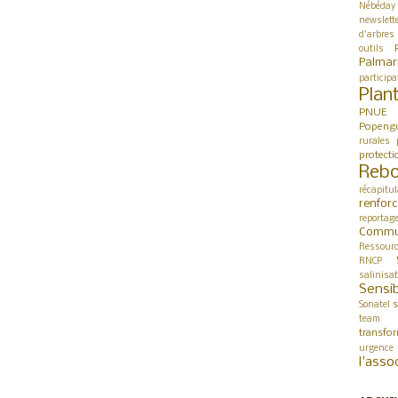
Nébéday
newslett
d'arbres
outils
Palmar
participa
Plan
PNUE
Popeng
rurales
protect
Rebo
récapitul
renfor
reportag
Commu
Ressour
RNCP
salinisa
Sensib
s
Sonatel
team 
transfo
urgence
l'asso