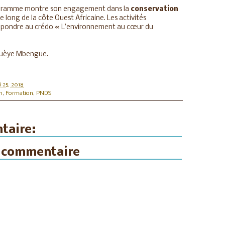
ogramme montre son engagement dans la
conservation
le long de la côte Ouest Africaine. Les activités
répondre au crédo « L’environnement au cœur du
Guèye Mbengue.
 25, 2018
n
,
Formation
,
PNDS
taire:
n commentaire