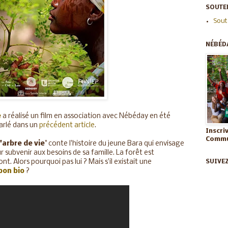
SOUTEN
Sout
NÉBÉD
e
a réalisé un film en association avec Nébéday en été
arlé dans un
précédent article
.
Inscri
Commun
'arbre de vie
" conte l'histoire du jeune Bara qui envisage
 subvenir aux besoins de sa famille. La forêt est
t. Alors pourquoi pas lui ? Mais s'il existait une
SUIVE
bon bio
?