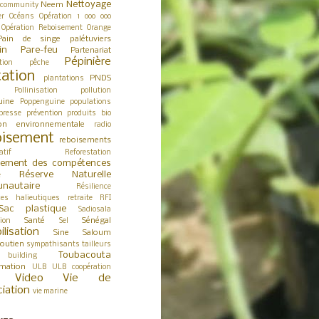
Nettoyage
Neem
 community
er
Océans
Opération 1 000 000
Opération Reboisement
Orange
Pain de singe
palétuviers
in
Pare-feu
Partenariat
Pépinière
tion
pêche
tation
PNDS
plantations
Pollinisation
pollution
uine
Poppenguine
populations
presse
prévention
produits bio
ion environnementale
radio
isement
reboisements
atif
Reforestation
cement des compétences
Réserve Naturelle
e
nautaire
Résilience
ces halieutiques
retraite
RFI
Sac plastique
Sadiosala
Santé
Sénégal
tion
Sel
ilisation
Sine Saloum
outien
sympathisants
tailleurs
Toubacouta
building
rmation
ULB
ULB coopération
Video
Vie de
ciation
vie marine