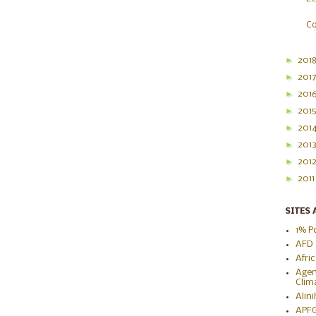
Co
►
201
►
201
►
201
►
201
►
201
►
201
►
201
►
201
SITES 
1% P
AFD
Afri
Agen
Clim
Alin
APF