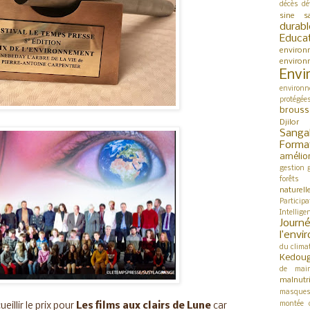
décès
dé
sine s
durabl
Educa
environ
environ
Envi
environn
protégée
brouss
Djilor
Sanga
Forma
amélio
gestion
forêts
naturell
Participa
Intellige
Jour
l’env
du clima
Kedou
de mai
malnutri
masque
montée 
eillir le prix pour
Les films aux clairs de Lune
car