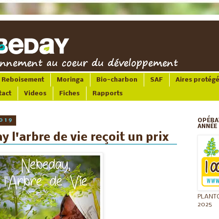
Reboisement
Moringa
Bio-charbon
SAF
Aires protég
tact
Videos
Fiches
Rapports
019
OPÉRA
ANNÉE 
 l'arbre de vie reçoit un prix
PLANT
2025