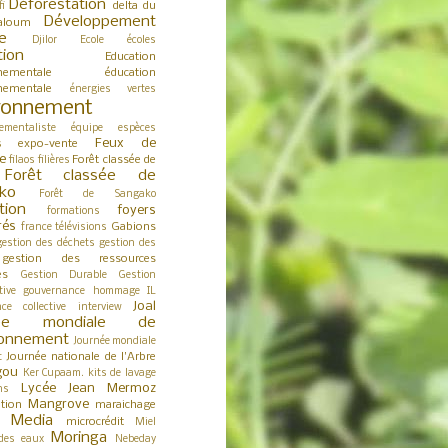
Déforestation
delta du
fi
Développement
aloum
e
Djilor
Ecole
écoles
tion
Education
nementale
éducation
nementale
énergies vertes
ronnement
ementaliste
équipe
espèces
Feux de
expo-vente
s
e
Forêt classée de
filaos
filières
Forêt classée de
ko
Forêt de Sangako
tion
foyers
formations
rés
Gabions
france télévisions
gestion des déchets
gestion des
gestion des ressources
es
Gestion Durable
Gestion
tive
gouvernance
hommage
IL
Joal
nce collective
interview
née mondiale de
ironnement
Journée mondiale
Journée nationale de l'Arbre
t
gou
Ker Cupaam.
kits de lavage
Lycée Jean Mermoz
ns
Mangrove
tion
maraichage
Media
microcrédit
s
Miel
Moringa
des eaux
Nebeday