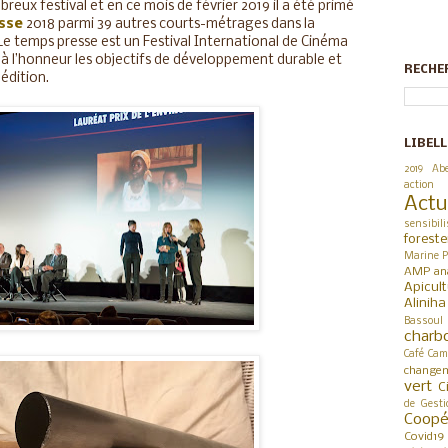
breux festival et en ce mois de février 2019 il a été primé
esse
2018 parmi 39 autres courts-métrages dans la
e temps presse est un Festival International de Cinéma
 à l’honneur les objectifs de développement durable et
RECHE
édition.
LIBELL
2019
Abe
action
Actu
sensibili
foreste
Marine P
AMP
an
Apicul
Alinih
Bassoul
charb
Café
Cam
changem
vert
C
de Gesti
Coop
Covid19