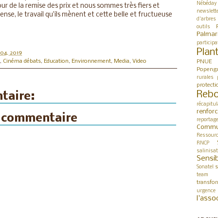
Nébéday
our de la remise des prix et nous sommes très fiers et
newslett
se, le travail qu'ils mènent et cette belle et fructueuse
d'arbres
outils
Palmar
participa
Plan
r 04, 2019
,
Cinéma débats
,
Education
,
Environnement
,
Media
,
Video
PNUE
Popeng
rurales
protect
Rebo
taire:
récapitul
renfor
n commentaire
reportag
Commu
Ressour
RNCP
salinisa
Sensib
s
Sonatel
team 
transfo
urgence
l'asso