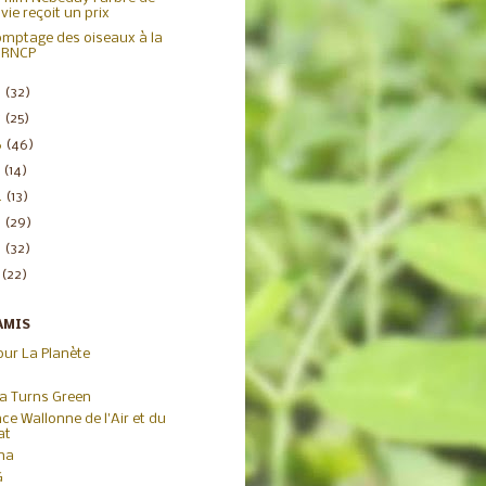
vie reçoit un prix
mptage des oiseaux à la
RNCP
8
(32)
7
(25)
6
(46)
5
(14)
4
(13)
3
(29)
2
(32)
1
(22)
AMIS
our La Planète
ca Turns Green
ce Wallonne de l'Air et du
at
iha
G