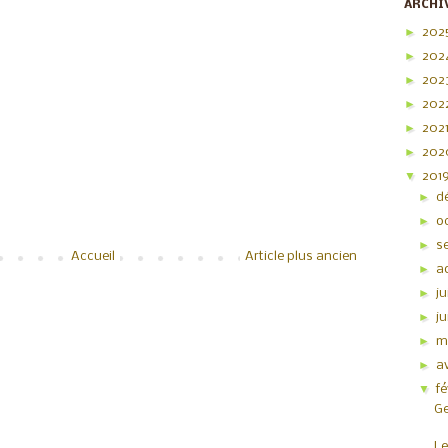
ARCHI
►
202
►
202
►
202
►
202
►
202
►
20
▼
201
►
d
►
o
►
s
Accueil
Article plus ancien
►
a
►
ju
►
j
►
m
►
av
▼
f
Ge
Le