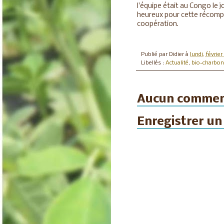
l'équipe était au Congo le j
heureux pour cette récompen
coopération.
Publié par
Didier
à
lundi, févrie
Libellés :
Actualité
,
bio-charbon
Aucun commen
Enregistrer u