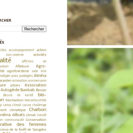
RCHER
ÉS
action
illes
accompagnement
activités
 non-violente
alité
affiches de
Agro-
Aflatoun
sation
rie
agroforesterie
aide
Aire
Aliniha
rotégée
aires protégées
acardier
animation
anniversaire
ture
Association
arbres
a Autogérée
Baobab
Bassar
bio-
Beurre de karité
on
biocharbon
biocombustible
p
camp climat
cause
challenge
Charbon
ent climatique
inéma débats
climat
Comité
Conservation
on
communauté
érative des femmes
cross de la forêt de Sangako