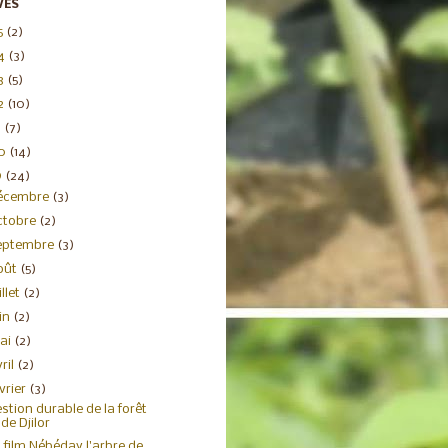
VES
5
(2)
4
(3)
3
(5)
2
(10)
1
(7)
20
(14)
9
(24)
écembre
(3)
ctobre
(2)
eptembre
(3)
oût
(5)
illet
(2)
uin
(2)
ai
(2)
ril
(2)
évrier
(3)
stion durable de la forêt
de Djilor
 film Nébéday l'arbre de