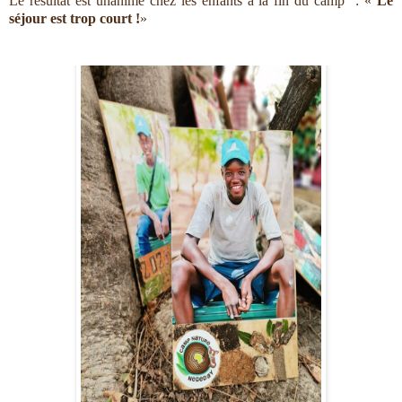
Le résultat est unanime chez les enfants à la fin du camp  : « 
Le 
séjour est trop court !
»