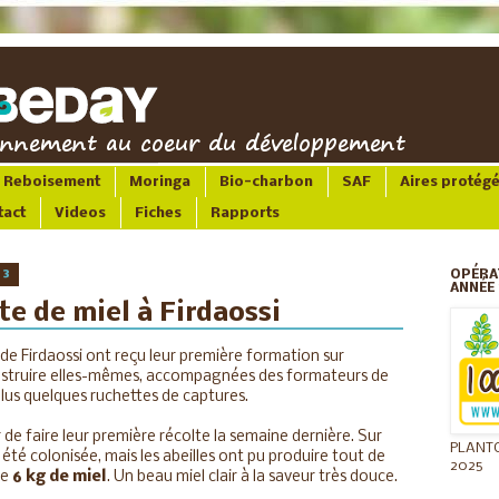
Reboisement
Moringa
Bio-charbon
SAF
Aires protég
tact
Videos
Fiches
Rapports
13
OPÉRA
ANNÉE 
te de miel à Firdaossi
de Firdaossi ont reçu leur première formation sur
 construire elles-mêmes, accompagnées des formateurs de
lus quelques ruchettes de captures.
 de faire leur première récolte la semaine dernière. Sur
PLANT
 été colonisée, mais les abeilles ont pu produire tout de
2025
ue
6 kg de miel
. Un beau miel clair à la saveur très douce.