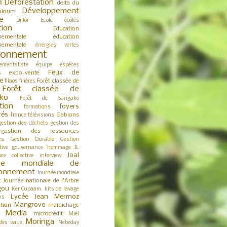
Déforestation
delta du
fi
Développement
aloum
e
Djilor
Ecole
écoles
tion
Education
nementale
éducation
nementale
énergies vertes
ronnement
ementaliste
équipe
espèces
Feux de
expo-vente
s
e
Forêt classée de
filaos
filières
Forêt classée de
ko
Forêt de Sangako
tion
foyers
formations
rés
Gabions
france télévisions
gestion des déchets
gestion des
gestion des ressources
es
Gestion Durable
Gestion
tive
gouvernance
hommage
IL
Joal
nce collective
interview
née mondiale de
ironnement
Journée mondiale
Journée nationale de l'Arbre
t
gou
Ker Cupaam.
kits de lavage
Lycée Jean Mermoz
ns
Mangrove
tion
maraichage
Media
microcrédit
s
Miel
Moringa
des eaux
Nebeday