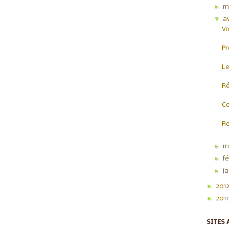
►
m
▼
av
Vo
Pr
Le
Ré
Co
Re
►
m
►
f
►
j
►
201
►
201
SITES 