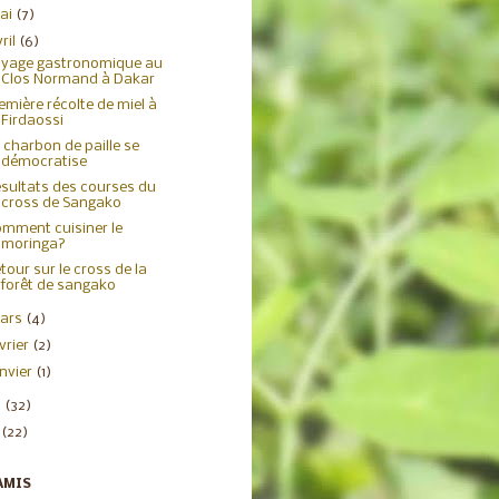
ai
(7)
ril
(6)
yage gastronomique au
Clos Normand à Dakar
emière récolte de miel à
Firdaossi
 charbon de paille se
démocratise
sultats des courses du
cross de Sangako
mment cuisiner le
moringa?
tour sur le cross de la
forêt de sangako
ars
(4)
évrier
(2)
anvier
(1)
2
(32)
1
(22)
AMIS