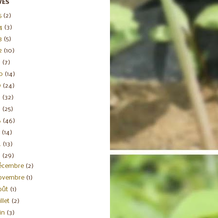
VES
5
(2)
4
(3)
3
(5)
2
(10)
1
(7)
20
(14)
9
(24)
8
(32)
7
(25)
6
(46)
5
(14)
4
(13)
3
(29)
écembre
(2)
ovembre
(1)
oût
(1)
illet
(2)
uin
(3)