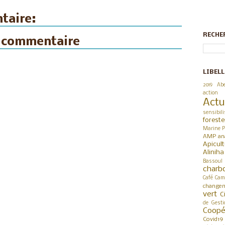
taire:
RECHE
n commentaire
LIBELL
2019
Abe
action
Actu
sensibili
foreste
Marine P
AMP
an
Apicul
Alinih
Bassoul
charb
Café
Cam
changem
vert
C
de Gesti
Coop
Covid19