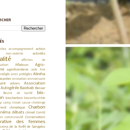
RCHER
ÉS
action
illes
accompagnement
activités
 non-violente
alité
affiches de
Agro-
Aflatoun
sation
rie
agroforesterie
aide
Aire
Aliniha
rotégée
aires protégées
acardier
animation
anniversaire
ture
Association
arbres
a Autogérée
Baobab
Bassar
bio-
Beurre de karité
on
biocharbon
biocombustible
p
camp climat
cause
challenge
Charbon
ent climatique
inéma débats
climat
Comité
Conservation
on
communauté
érative des femmes
cross de la forêt de Sangako