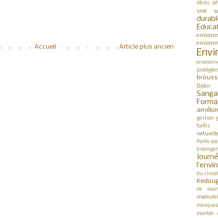
décès
dé
sine s
durabl
Educa
environ
environ
Accueil
Article plus ancien
Envi
environn
protégée
brouss
Djilor
Sanga
Forma
amélio
gestion
forêts
naturell
Participa
Intellige
Jour
l’env
du clima
Kedou
de mai
malnutri
masque
montée 