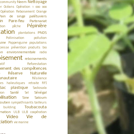
Nettoyage
Neem
 community
er
Océans
Opération 1 000 000
Opération Reboisement
Orange
Pain de singe
palétuviers
in
Pare-feu
Partenariat
Pépinière
tion
pêche
tation
PNDS
plantations
Pollinisation
pollution
uine
Poppenguine
populations
presse
prévention
produits bio
ion environnementale
radio
isement
reboisements
atif
Reforestation
cement des compétences
Réserve Naturelle
e
nautaire
Résilience
ces halieutiques
retraite
RFI
Sac plastique
Sadiosala
Santé
Sénégal
tion
Sel
ilisation
Sine Saloum
outien
sympathisants
tailleurs
Toubacouta
building
rmation
ULB
ULB coopération
Video
Vie de
ciation
vie marine