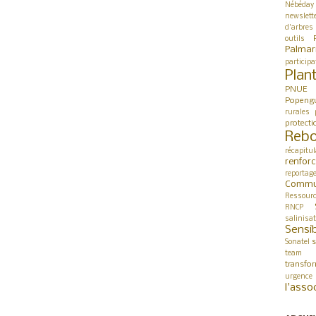
Nébéday
newslett
d'arbres
outils
Palmar
participa
Plan
PNUE
Popeng
rurales
protect
Rebo
récapitul
renfor
reportag
Commu
Ressour
RNCP
salinisa
Sensib
s
Sonatel
team 
transfo
urgence
l'asso