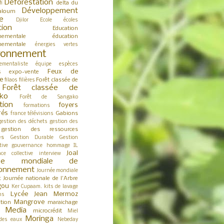
Déforestation
delta du
fi
Développement
aloum
e
Djilor
Ecole
écoles
tion
Education
nementale
éducation
nementale
énergies vertes
ronnement
ementaliste
équipe
espèces
Feux de
expo-vente
s
e
Forêt classée de
filaos
filières
Forêt classée de
ko
Forêt de Sangako
tion
foyers
formations
rés
Gabions
france télévisions
gestion des déchets
gestion des
gestion des ressources
es
Gestion Durable
Gestion
tive
gouvernance
hommage
IL
Joal
nce collective
interview
née mondiale de
ironnement
Journée mondiale
Journée nationale de l'Arbre
t
gou
Ker Cupaam.
kits de lavage
Lycée Jean Mermoz
ns
Mangrove
tion
maraichage
Media
microcrédit
s
Miel
Moringa
des eaux
Nebeday