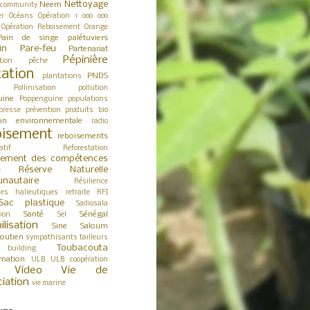
Nettoyage
Neem
 community
er
Océans
Opération 1 000 000
Opération Reboisement
Orange
Pain de singe
palétuviers
in
Pare-feu
Partenariat
Pépinière
tion
pêche
tation
PNDS
plantations
Pollinisation
pollution
uine
Poppenguine
populations
presse
prévention
produits bio
ion environnementale
radio
isement
reboisements
atif
Reforestation
cement des compétences
Réserve Naturelle
e
nautaire
Résilience
ces halieutiques
retraite
RFI
Sac plastique
Sadiosala
Santé
Sénégal
tion
Sel
ilisation
Sine Saloum
outien
sympathisants
tailleurs
Toubacouta
building
rmation
ULB
ULB coopération
Video
Vie de
ciation
vie marine