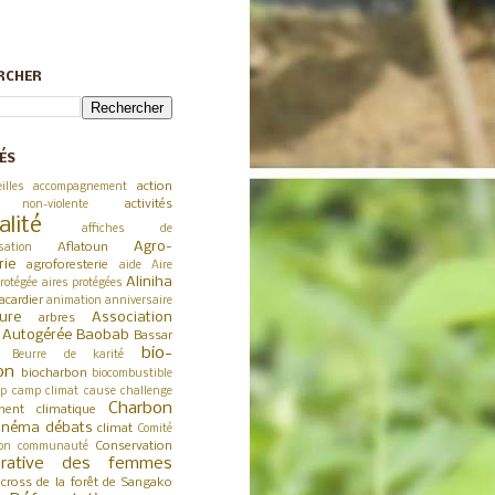
RCHER
ÉS
action
illes
accompagnement
activités
 non-violente
alité
affiches de
Agro-
Aflatoun
sation
rie
agroforesterie
aide
Aire
Aliniha
rotégée
aires protégées
acardier
animation
anniversaire
ture
Association
arbres
a Autogérée
Baobab
Bassar
bio-
Beurre de karité
on
biocharbon
biocombustible
p
camp climat
cause
challenge
Charbon
ent climatique
inéma débats
climat
Comité
Conservation
on
communauté
érative des femmes
cross de la forêt de Sangako