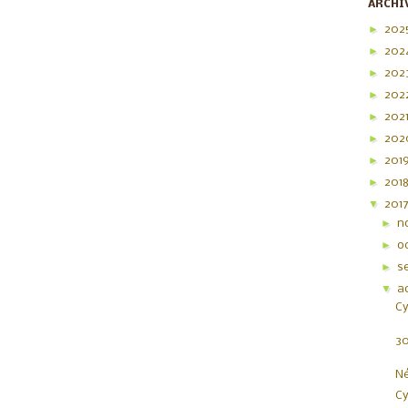
ARCHI
►
202
►
202
►
202
►
202
►
202
►
20
►
201
►
201
▼
201
►
n
►
o
►
s
▼
a
Cy
30
Né
Cy