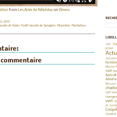
ation
from
Les Amis de Nébéday
on
Vimeo
.
RECHE
22, 2017
lassée de Djilor
,
Forêt classée de Sangako
,
Pépinière
,
Plantation
,
LIBELL
2019
Abe
taire:
action
Actu
sensibili
n commentaire
foreste
Marine P
AMP
an
Apicul
Alinih
Bassoul
charb
Café
Cam
changem
vert
C
de Gesti
Coop
Covid19