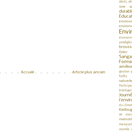
décès
dé
sine s
durabl
Educa
environ
environ
Envi
environn
protégée
brouss
Djilor
Sanga
Forma
amélio
gestion
Accueil
Article plus ancien
forêts
naturell
Participa
Intellige
Jour
l’env
du clima
Kedou
de mai
malnutri
masque
montée 