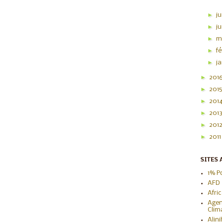
►
ju
►
j
►
m
►
f
►
j
►
201
►
201
►
201
►
201
►
201
►
201
SITES 
1% P
AFD
Afri
Agen
Clim
Alin