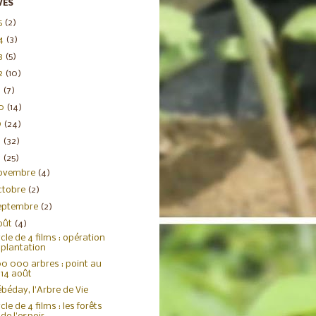
VES
5
(2)
4
(3)
3
(5)
2
(10)
1
(7)
20
(14)
9
(24)
8
(32)
7
(25)
ovembre
(4)
ctobre
(2)
eptembre
(2)
oût
(4)
cle de 4 films : opération
plantation
0 000 arbres : point au
14 août
béday, l'Arbre de Vie
cle de 4 films : les forêts