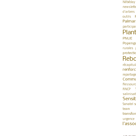
Nébéday
newslett
d'arbres
outils
Palmar
participa
Plan
PNUE
Popeng
rurales
protect
Rebo
récapitul
renfor
reportag
Commu
Ressour
RNCP
salinisa
Sensib
s
Sonatel
team 
transfo
urgence
l'asso