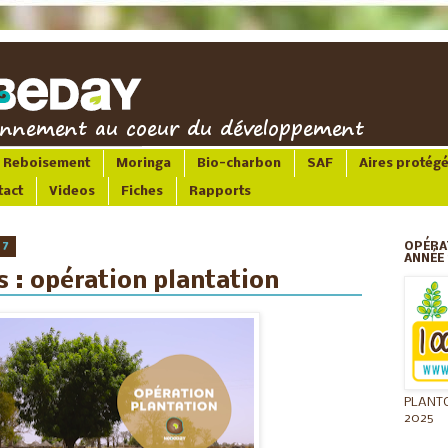
Reboisement
Moringa
Bio-charbon
SAF
Aires protég
tact
Videos
Fiches
Rapports
17
OPÉRA
ANNÉE 
ms : opération plantation
PLANT
2025