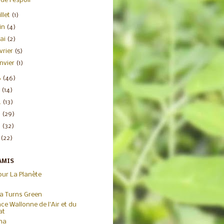
de l'espoir
illet
(1)
uin
(4)
ai
(2)
évrier
(5)
anvier
(1)
6
(46)
5
(14)
4
(13)
3
(29)
2
(32)
1
(22)
AMIS
our La Planète
ca Turns Green
ce Wallonne de l'Air et du
at
iha