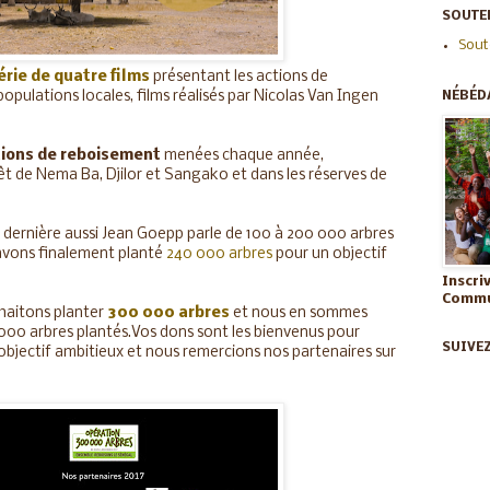
SOUTEN
Sout
érie de quatre films
présentant les actions de
populations locales, films réalisés par Nicolas Van Ingen
NÉBÉD
ions de reboisement
menées chaque année,
êt de Nema Ba, Djilor et Sangako et dans les réserves de
e dernière aussi Jean Goepp parle de 100 à 200 000 arbres
avons finalement planté
240 000 arbres
pour un objectif
Inscri
Commun
haitons planter
300 000 arbres
et nous en sommes
 000 arbres plantés.Vos dons sont les bienvenus pour
SUIVE
objectif ambitieux et nous remercions nos partenaires sur