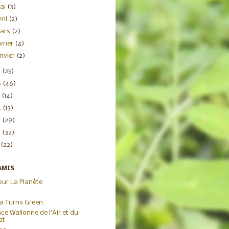
ai
(3)
ril
(2)
ars
(2)
évrier
(4)
anvier
(2)
7
(25)
6
(46)
5
(14)
4
(13)
3
(29)
2
(32)
1
(22)
AMIS
our La Planète
ca Turns Green
ce Wallonne de l'Air et du
at