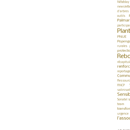
Nébéday
newslett
d'arbres
outils
Palmar
participa
Plan
PNUE
Popeng
rurales
protect
Rebo
récapitul
renfor
reportag
Commu
Ressour
RNCP
salinisa
Sensib
s
Sonatel
team 
transfo
urgence
l'asso