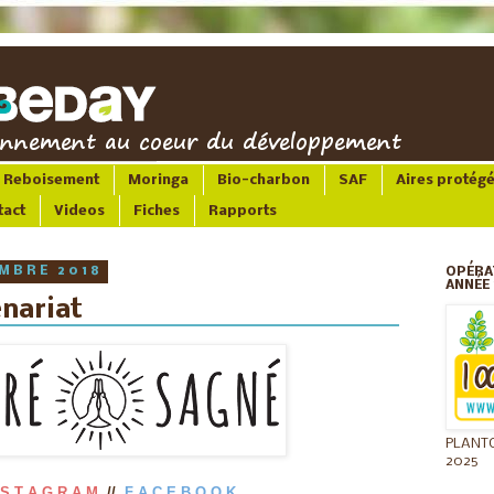
Reboisement
Moringa
Bio-charbon
SAF
Aires protég
tact
Videos
Fiches
Rapports
MBRE 2018
OPÉRA
ANNÉE 
nariat
PLANT
2025
 S T A G R A M
//
F A C E B O O K