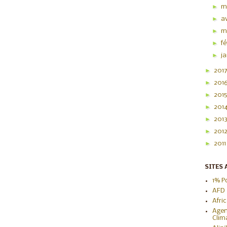
►
m
►
av
►
m
►
f
►
j
►
201
►
201
►
201
►
201
►
201
►
201
►
201
SITES 
1% P
AFD
Afri
Agen
Clim