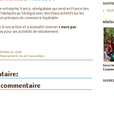
SOUTEN
e entreprise franco-sénégalaise qui vend en France des
Sout
 fabriqués au Sénégal avec des tissus achetés sur les
les principes du commerce équitable.
NÉBÉD
le à nos action et a souhaité reverser
1 euro par
y pour ses activités de reboisement.
vembre 30, 2018
Reboisement
,
Vie de l'association
Inscri
Commun
taire:
SUIVE
n commentaire