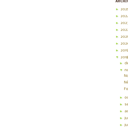
ARCHI
►
202
►
202
►
202
►
202
►
202
►
20
►
201
▼
201
►
d
▼
n
No
Né
F
►
o
►
s
►
a
►
ju
►
j