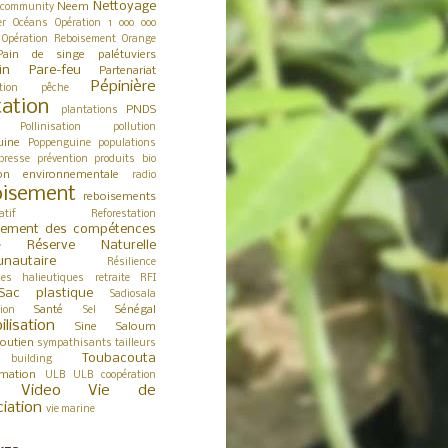
Nettoyage
Neem
 community
er
Océans
Opération 1 000 000
Opération Reboisement
Orange
Pain de singe
palétuviers
in
Pare-feu
Partenariat
Pépinière
tion
pêche
tation
PNDS
plantations
Pollinisation
pollution
uine
Poppenguine
populations
presse
prévention
produits bio
ion environnementale
radio
isement
reboisements
atif
Reforestation
cement des compétences
Réserve Naturelle
e
nautaire
Résilience
ces halieutiques
retraite
RFI
Sac plastique
Sadiosala
Santé
Sénégal
tion
Sel
ilisation
Sine Saloum
outien
sympathisants
tailleurs
Toubacouta
building
rmation
ULB
ULB coopération
Video
Vie de
ciation
vie marine