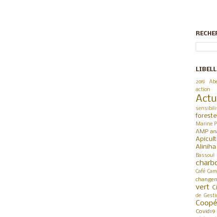
RECHE
LIBELL
2019
Abe
action
Actu
sensibili
foreste
Marine P
AMP
an
Apicul
Alinih
Bassoul
charb
Café
Cam
changem
vert
C
de Gesti
Coop
Covid19