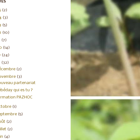
VES
5
(2)
4
(3)
3
(5)
2
(10)
1
(7)
20
(14)
9
(24)
8
(32)
écembre
(2)
ovembre
(3)
uveau partenariat
béday qui es tu ?
ormation PAZHOC
ctobre
(1)
eptembre
(5)
oût
(2)
illet
(2)
uin
(4)