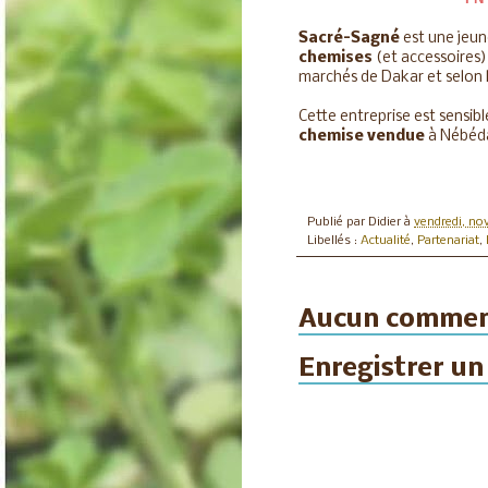
Sacré-Sagné
est une jeun
chemises
(et accessoires)
marchés de Dakar et selon 
Cette entreprise est sensib
chemise vendue
à Nébéda
Publié par
Didier
à
vendredi, no
Libellés :
Actualité
,
Partenariat
,
Aucun commen
Enregistrer u