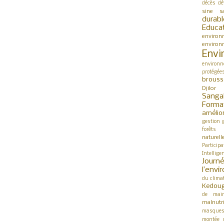
décès
dé
sine s
durabl
Educa
environ
environ
Envi
environn
protégée
brouss
Djilor
Sanga
Forma
amélio
gestion
forêts
naturell
Participa
Intellige
Jour
l’env
du clima
Kedou
de mai
malnutri
masque
montée 