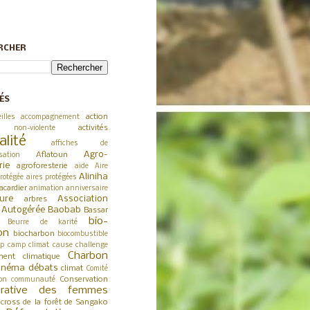
RCHER
ÉS
action
illes
accompagnement
activités
 non-violente
alité
affiches de
Agro-
Aflatoun
sation
rie
agroforesterie
aide
Aire
Aliniha
rotégée
aires protégées
acardier
animation
anniversaire
ture
Association
arbres
a Autogérée
Baobab
Bassar
bio-
Beurre de karité
on
biocharbon
biocombustible
p
camp climat
cause
challenge
Charbon
ent climatique
inéma débats
climat
Comité
Conservation
on
communauté
érative des femmes
cross de la forêt de Sangako