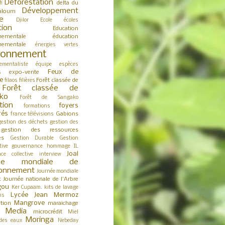
Déforestation
delta du
fi
Développement
aloum
e
Djilor
Ecole
écoles
tion
Education
nementale
éducation
nementale
énergies vertes
ronnement
ementaliste
équipe
espèces
Feux de
expo-vente
s
e
Forêt classée de
filaos
filières
Forêt classée de
ko
Forêt de Sangako
tion
foyers
formations
rés
Gabions
france télévisions
gestion des déchets
gestion des
gestion des ressources
es
Gestion Durable
Gestion
tive
gouvernance
hommage
IL
Joal
nce collective
interview
née mondiale de
ironnement
Journée mondiale
Journée nationale de l'Arbre
t
gou
Ker Cupaam.
kits de lavage
Lycée Jean Mermoz
ns
Mangrove
tion
maraichage
Media
microcrédit
s
Miel
Moringa
des eaux
Nebeday