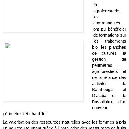
En 
agroforesterie, 
les 
communautés 
ont pu bénéficier 
de formations sur 
les traitements 
bio, les planches 
de cultures, la 
gestion de 
périmètres 
agroforestiers et 
de la relance des 
activités de 
Bambougar et 
Dialaba et de 
l'installation d’un 
nouveau 
périmètre à Richard Toll. 
La valorisation des ressources naturelles avec les femmes a pris 
un nouveau tournant grâce à l'installation des restaurants de fruits 